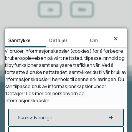
Ja
Nei
Samtykke
Detaljer
Om
Vi bruker informasjonskapsler (cookies) for å forbedre
brukeropplevelsen på vårt nettsted, tilpasse innhold og
tilby funksjoner samt analysere trafikken vår. Ved å
fortsette å bruke nettstedet, samtykker du til vår bruk av
informasjonskapsler i henhold til denne erklæringen. Du
kan tilpasse bruk av informasjonskapsler under
“Detaljer”.
Les mer om personvern og
informasjonskapsler.
Besøk oss
Loppa kommune
Kun nødvendige
Parkveien 1/3
9550 Øksfjord