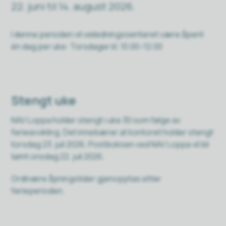
22. juni til 14. august 2026.
I denne perioden vil veiledningssenteret være åpent
én dag per uke: Torsdager kl. 10.00–12.00
Stengt uke
NAV Loppa holder stengt i uke 30 som følge av
ferieavvikling. Det innebærer at kontoret holder stengt
torsdag 23. juli 2026. Postboksen ved NAV Loppa vil bli
tømt onsdag 22. juli 2026.
Ordinære åpningstider gjenopptas etter
ferieperioden.