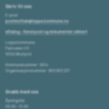
Skriv til oss
E-post
postmottak@loppa.kommune.no
eDialog - Send post og dokumenter sikkert
Loppa kommune
Parkveien 1/3
9550 Øksfjord
Kommunenummer: 5614
Organisasjonsnummer: 963 063 237
Snakk med oss
Åpningstid
09:00 - 15:00