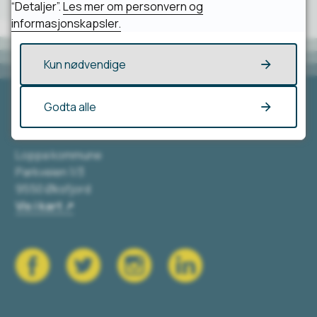
“Detaljer”.
Les mer om personvern og
informasjonskapsler.
Kun nødvendige
Godta alle
Besøk oss
Loppa kommune
Parkveien 1/3
9550 Øksfjord
Vis i kart