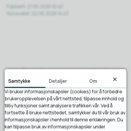
Publisert
27.05.2026 16:40
Sist endret
02.06.2026 10:43
Fant du det du lette etter?
Samtykke
Detaljer
Om
Ja
Nei
Vi bruker informasjonskapsler (cookies) for å forbedre
brukeropplevelsen på vårt nettsted, tilpasse innhold og
tilby funksjoner samt analysere trafikken vår. Ved å
fortsette å bruke nettstedet, samtykker du til vår bruk av
informasjonskapsler i henhold til denne erklæringen. Du
kan tilpasse bruk av informasjonskapsler under