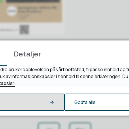
38
Sist endret
23.10.2025 15:38
Detaljer
dre brukeropplevelsen på vårt nettsted, tilpasse innhold og ti
bruk av informasjonskapsler i henhold til denne erklæringen. D
apsler.
Godta alle
Fant du det du lette etter?