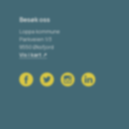
Besøk oss
Loppa kommune
Parkveien 1/3
9550 Øksfjord
Vis i kart