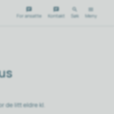
For ansatte
Kontakt
Søk
Meny
us
 de litt eldre kl.