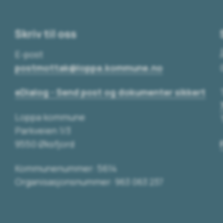
Skriv til oss
E-post
postmottak@loppa.kommune.no
eDialog - Send post og dokumenter sikkert
Loppa kommune
Parkveien 1/3
9550 Øksfjord
Kommunenummer: 5614
Organisasjonsnummer: 963 063 237