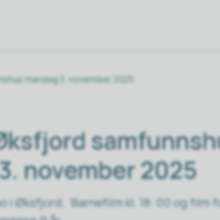
nnshus mandag 3. november 2025
 Øksfjord samfunnsh
3. november 2025
 Øksfjord; Barnefilm kl. 18: 00 og film for
grense 9 år.