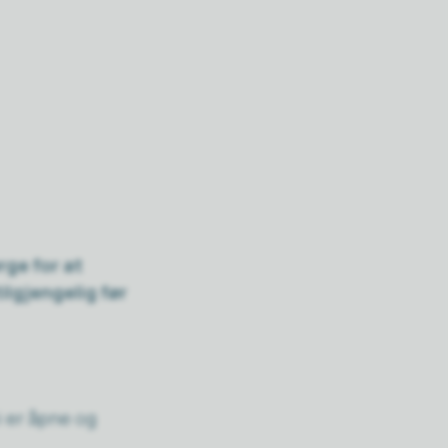
rge for at
tilgjengelig før
 er åpne og