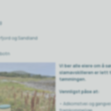
g
rfjord og Sandland
dbotn
Vi ber alle eiere om å sø
slamavskilleren er lett 
tømmingen.
Vennligst påse at:
• Adkomstvei og gangvei
framkommelige