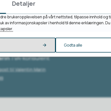
Detaljer
dre brukeropplevelsen på vårt nettsted, tilpasse innhold og ti
mål?
bruk av informasjonskapsler i henhold til denne erklæringen. D
apsler.
Godta alle
arin
VA-konsulent
post
til Valentin Marin
99