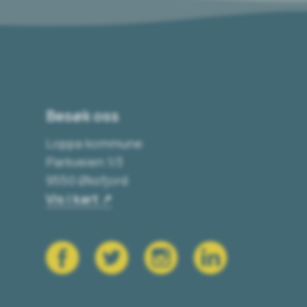
Besøk oss
Loppa kommune
Parkveien 1/3
9550 Øksfjord
Vis i kart