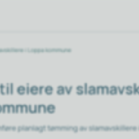
mavskillere i Loppa kommune
il eiere av slamavski
kommune
føre planlagt tømming av slamavskillere i