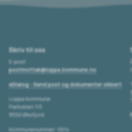
Skriv til oss
E-post
postmottak@loppa.kommune.no
eDialog - Send post og dokumenter sikkert
Loppa kommune
Parkveien 1/3
9550 Øksfjord
Kommunenummer: 5614