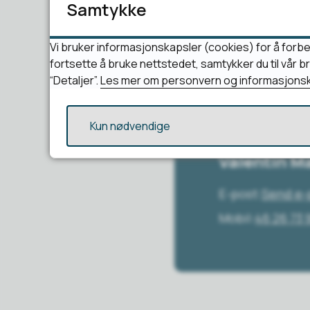
Samtykke
Vi bruker informasjonskapsler (cookies) for å forbe
Har du spørs
fortsette å bruke nettstedet, samtykker du til vår 
“Detaljer”.
Les mer om personvern og informasjonsk
Kun nødvendige
Valentin M
E-post
Send e-
Mobil
46 26 73 