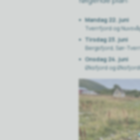
Mandag 22. juni
Tverrfjord og Nuvsvå
Tirsdag 23. juni
Bergsfjord, Sør-Tver
Onsdag 24. juni
Øksfjord og Øksfjor