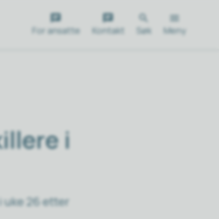
For ansatte
Kontakt
Søk
Meny
llere i
 uke 26 etter