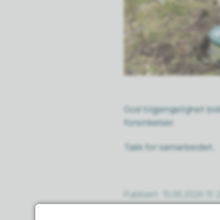
God tilgjengelighet bi
forsinkelser.
Takk for samarbeidet.
Publisert
15.06.2026 15: