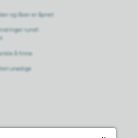
der og låser er åpnet
indringer rundt
et
enkle å finne
uten unødige