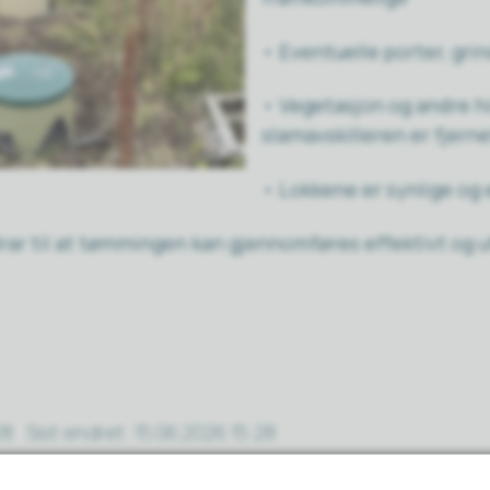
• Eventuelle porter, grin
• Vegetasjon og andre h
slamavskilleren er fjern
• Lokkene er synlige og 
drar til at tømmingen kan gjennomføres effektivt og 
28
Sist endret
15.06.2026 15:28