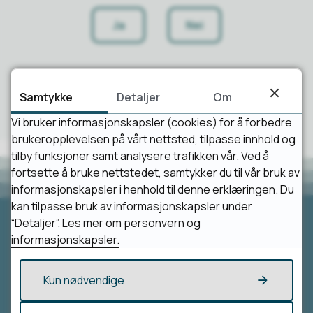
Ja
Nei
Samtykke
Detaljer
Om
Vi bruker informasjonskapsler (cookies) for å forbedre
brukeropplevelsen på vårt nettsted, tilpasse innhold og
tilby funksjoner samt analysere trafikken vår. Ved å
fortsette å bruke nettstedet, samtykker du til vår bruk av
informasjonskapsler i henhold til denne erklæringen. Du
kan tilpasse bruk av informasjonskapsler under
“Detaljer”.
Les mer om personvern og
informasjonskapsler.
Besøk oss
Loppa kommune
Kun nødvendige
Parkveien 1/3
9550 Øksfjord