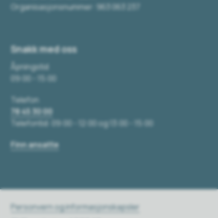
Organisasjonsnummer: 963 063 237
Snakk med oss
Åpningstid
09:00 - 15:00
Telefon
78 45 30 00
Telefontid: 09:00 - 12:00 og 13:00 - 15:00
Finn ansatte
Personvern og informasjonskapsler