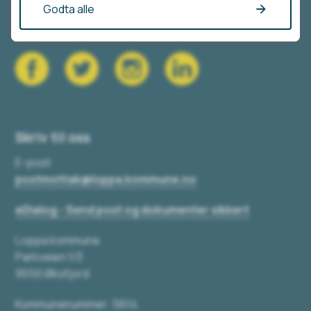
Godta alle
Vis i kart
Skriv til oss
E-post
postmottak@loppa.kommune.no
eDialog - Send post og dokumenter sikkert
Loppa kommune
Parkveien 1/3
9550 Øksfjord
Kommunenummer: 5614