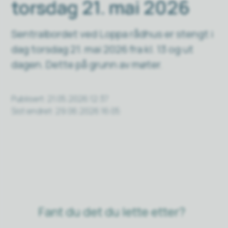
torsdag 21. mai 2026
Sentralbordet ved Loppa rådhus er stengt i
dag torsdag 21. mai 2026 fra kl. 13 og ut
dagen. Dette på grunn av møter.
Publisert
21.05.2026 12:37
Sist endret
29.06.2026 16:05
Fant du det du lette etter?