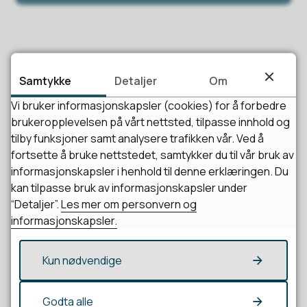
Samtykke
Detaljer
Om
Publisert
09.10.2025 11:03
Vi bruker informasjonskapsler (cookies) for å forbedre
Sist endret
09.10.2025 11:03
brukeropplevelsen på vårt nettsted, tilpasse innhold og
tilby funksjoner samt analysere trafikken vår. Ved å
fortsette å bruke nettstedet, samtykker du til vår bruk av
informasjonskapsler i henhold til denne erklæringen. Du
kan tilpasse bruk av informasjonskapsler under
“Detaljer”.
Les mer om personvern og
informasjonskapsler.
Fant du det du lette etter?
Kun nødvendige
Godta alle
Ja
Nei