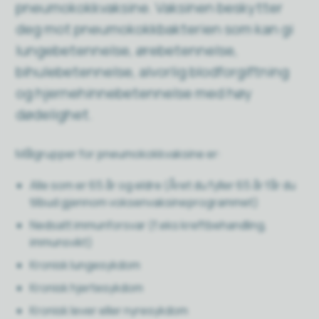
pneumokokkvaksine. Vaksinen beskytter
deg mot pneumokokkbakterien som kan gi
lungebetennelse, ørebetennelse,
bihulebetennelse, alvorlig blodforgiftning
og hjernehinnebetennelse med høy
dødelighet.
Målgrupper for pneumokokkvaksine er:
Alle som er 65 år og eldre (Året du fyller 65 år får du
tilbud gjennom voksenvaksineprogrammet)
Nedsatt immunforsvar (f.eks kreftbehandling,
immunsvikt)
Kronisk lungesykdom
Kronisk hjertesykdom
Kronisk lever eller nyresykdom