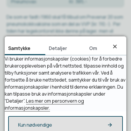
Pneumovax
Kr. 385,-
De som er født i 1960 skal få tilbud om Prevenar 20 som
pneumokokkvaksine som en del av VVP (kr. 110,-). Per
tiden har legekontoret ikke denne på lager, men vil
organisere det for de det gjelder. Ta kontakt med
legekontoret på telefon 78453050.
Samtykke
Detaljer
Om
Vi bruker informasjonskapsler (cookies) for å forbedre
brukeropplevelsen på vårt nettsted, tilpasse innhold og
Publisert
09.10.2025 11:13
tilby funksjoner samt analysere trafikken vår. Ved å
Sist endret
09.10.2025 12:04
fortsette å bruke nettstedet, samtykker du til vår bruk av
informasjonskapsler i henhold til denne erklæringen. Du
kan tilpasse bruk av informasjonskapsler under
“Detaljer”.
Les mer om personvern og
informasjonskapsler.
Kun nødvendige