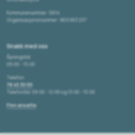
Kommunenummer: 5614
Organisasjonsnummer: 963 063 237
Snakk med oss
Åpningstid
09:00 - 15:00
Telefon
78 45 30 00
Telefontid: 09:00 - 12:00 og 13:00 - 15:00
Finn ansatte