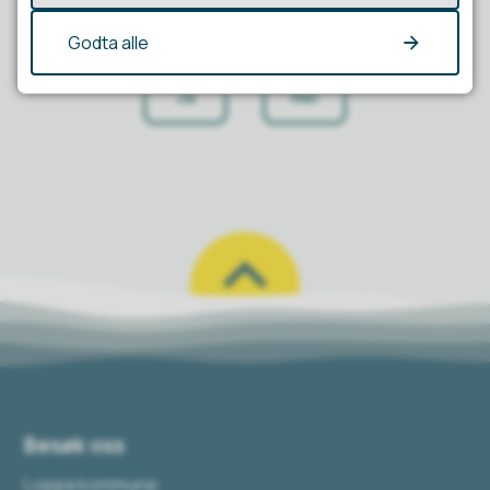
Fant du det du lette etter?
Godta alle
Ja
Nei
Besøk oss
Loppa kommune