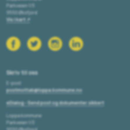
Parkveien 1/3
9550 Øksfjord
Vis i kart
Skriv til oss
E-post
postmottak@loppa.kommune.no
eDialog - Send post og dokumenter sikkert
Loppa kommune
Parkveien 1/3
9550 Øksfjord