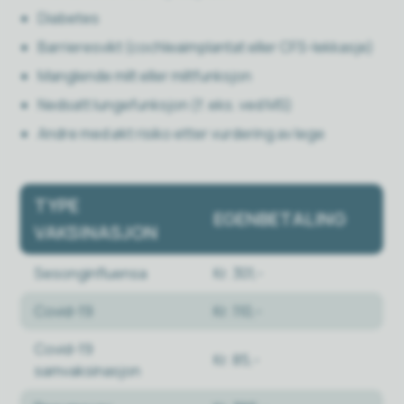
Diabetes
Barrieresvikt (cochleaimplantat eller CFS-lekkasje)
Manglende milt eller miltfunksjon
Nedsatt lungefunksjon (f. eks. ved MS)
Andre med økt risiko etter vurdering av lege
TYPE
EGENBETALING
VAKSINASJON
Sesonginfluensa
Kr. 301,-
Covid-19
Kr. 110,-
Covid-19
Kr. 85,-
samvaksinasjon