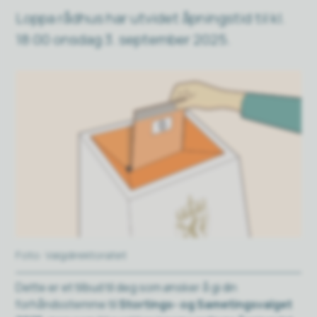
Loppa rådhus har utvidet åpningstid til kl.
18:00 onsdag 3. september 2025.
Valgdirektoratet
Dette er et tilbud til deg som ønsker å gi din
forhåndsstemme til
Stortings- og Sametingsvalget