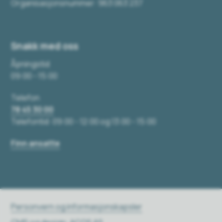
Organisasjonsnummer: 963 063 237
Snakk med oss
Åpningstid
09:00 - 15:00
Telefon
78 45 30 00
Telefontid: 09:00 - 12:00 og 13:00 - 15:00
Finn ansatte
Personvern og informasjonskapsler