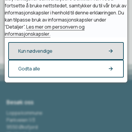
fortsette å bruke nettstedet, samtykker du til vår bruk av
Ja
Nei
informasjonskapsler i henhold til denne erklæringen. Du
kan tilpasse bruk av informasjonskapsler under
“Detaljer”.
Les mer om personvern og
informasjonskapsler.
Kun nødvendige
Godta alle
Besøk oss
Loppa kommune
Parkveien 1/3
9550 Øksfjord