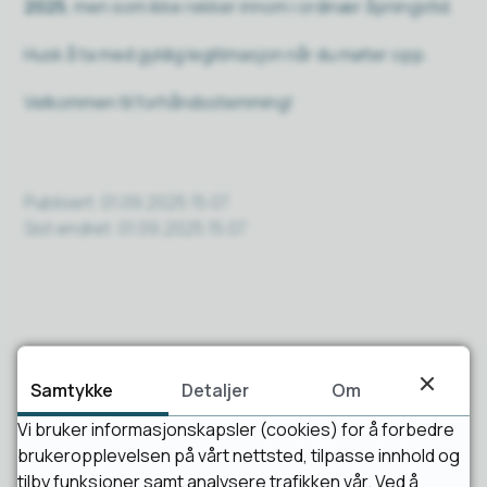
2025
, men som ikke rekker innom i ordinær åpningstid.
Husk å ta med gyldig legitimasjon når du møter opp.
Velkommen til forhåndsstemming!
Publisert
01.09.2025 15:07
Sist endret
01.09.2025 15:07
Samtykke
Detaljer
Om
Vi bruker informasjonskapsler (cookies) for å forbedre
Fant du det du lette etter?
brukeropplevelsen på vårt nettsted, tilpasse innhold og
tilby funksjoner samt analysere trafikken vår. Ved å