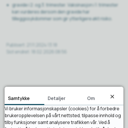
gravide i 2. og 3. trimester. Vaksinasjon i 1. trimester
kan vurderes dersom den gravide har
tilleggssykdommer som gir ytterligere økt risiko.
Publisert
21.11.2024 13:18
Sist endret
18.02.2026 08:56
Samtykke
Detaljer
Om
Fant du det du lette etter?
Vi bruker informasjonskapsler (cookies) for å forbedre
brukeropplevelsen på vårt nettsted, tilpasse innhold og
tilby funksjoner samt analysere trafikken vår. Ved å
Ja
Nei