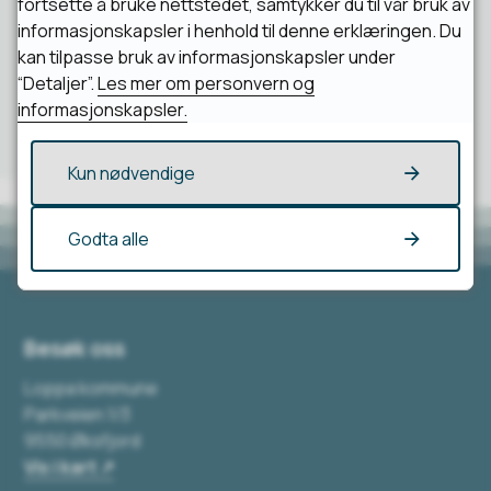
fortsette å bruke nettstedet, samtykker du til vår bruk av
informasjonskapsler i henhold til denne erklæringen. Du
kan tilpasse bruk av informasjonskapsler under
“Detaljer”.
Les mer om personvern og
informasjonskapsler.
Kun nødvendige
Godta alle
Besøk oss
Loppa kommune
Parkveien 1/3
9550 Øksfjord
Vis i kart