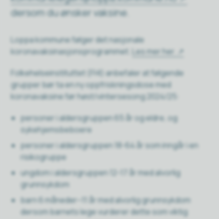
dersom du ønsker vaksine.
Loppa kommune følger det nasjonale
koronavaksinasjonsprogrammet.
Les mer her.
Folkehelseinstituttet (FHI) anbefaler
at følgende
grupper bør ta en ny
oppfriskningsdose med
koronavaksine før høst/vintersesong 2024/25:
personer i aldersgruppen 65 år og eldre, og
sykehjemsbeboere
personer i aldersgruppen 18-64 år som inngår i en
risikogruppe
ungdom i aldersgruppen 12-17 år med alvorlig
grunnsykdom
barn 6 måneder–11 år med alvorlig grunnsykdom
dersom barnets lege vurderer dette som viktig