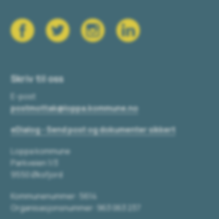
Skriv til oss
E-post
postmottak@loppa.kommune.no
eDialog - Send post og dokumenter sikkert
Loppa kommune
Parkveien 1/3
9550 Øksfjord
Kommunenummer: 5614
Organisasjonsnummer: 963 063 237