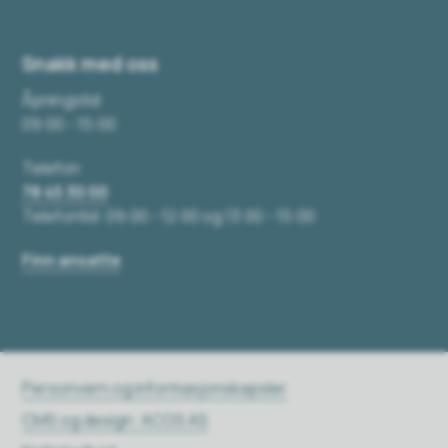
Snakk med oss
Åpningstid
09:00 - 15:00
Telefon
78 45 30 00
Telefontid: 09:00 - 12:00 og 13:00 - 15:00
Finn ansatte
Personvern og informasjonskapsler
CMS og design: ACOS AS