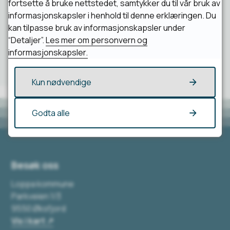
Ja
Nei
fortsette å bruke nettstedet, samtykker du til vår bruk av
informasjonskapsler i henhold til denne erklæringen. Du
kan tilpasse bruk av informasjonskapsler under
“Detaljer”.
Les mer om personvern og
informasjonskapsler.
Kun nødvendige
Godta alle
Besøk oss
Loppa kommune
Parkveien 1/3
9550 Øksfjord
Vis i kart