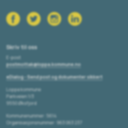
Skriv til oss
E-post
postmottak@loppa.kommune.no
eDialog - Send post og dokumenter sikkert
Loppa kommune
Parkveien 1/3
9550 Øksfjord
Kommunenummer: 5614
Organisasjonsnummer: 963 063 237