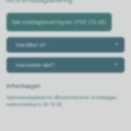
om å få middagslevering.
Søk middagslevering her
(PDF, 274 kB)
Hva tilbyr vi?
Hva koster det?
Informasjon
Hjemmesykepleierne i Øksfjord leverer ut middagen
mellom klokka 14:30-15:30.