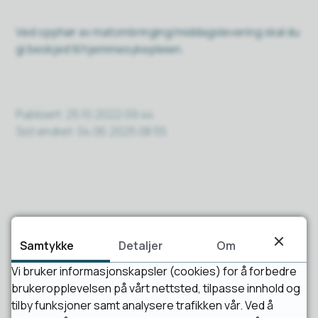
Ved opphør av matombringing/middagslevering skal du
gi beskjed til hjemmesykepleien.
Publisert
25.10.2022 09:44
Sist endret
04.06.2025 08:55
Samtykke
Detaljer
Om
Fant du det du lette etter?
Vi bruker informasjonskapsler (cookies) for å forbedre
brukeropplevelsen på vårt nettsted, tilpasse innhold og
tilby funksjoner samt analysere trafikken vår. Ved å