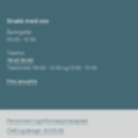
Snakk med oss
Åpningstid
09:00 - 15:00
Telefon
78 45 30 00
Telefontid: 09:00 - 12:00 og 13:00 - 15:00
Finn ansatte
Personvern og informasjonskapsler
CMS og design: ACOS AS