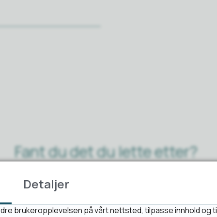
Fant du det du lette etter?
Detaljer
Ja
Nei
dre brukeropplevelsen på vårt nettsted, tilpasse innhold og ti