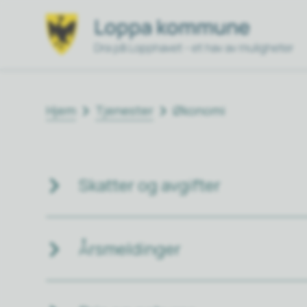
Loppa kommune
Du er her:
Hjem
Tjenester
Økonomi
Skatter og avgifter
Årsmeldinger