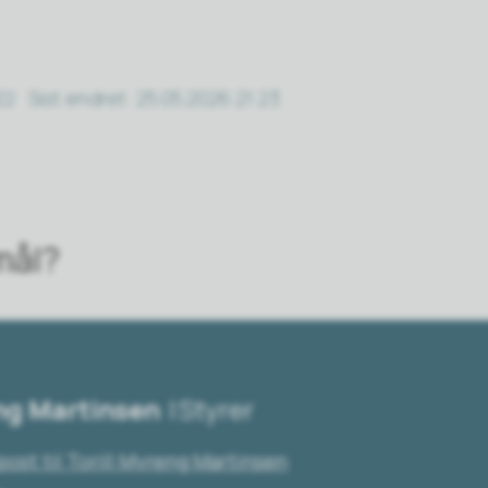
22
Sist endret
25.05.2026 21:23
mål?
eng Martinsen
Styrer
post
til Torill Myreng Martinsen