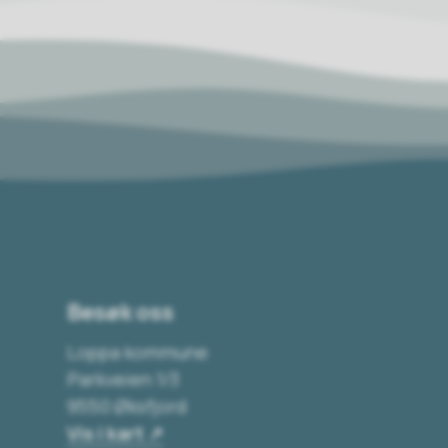
Besøk oss
Loppa kommune
Parkveien 1/3
9550 Øksfjord
Vis i kart