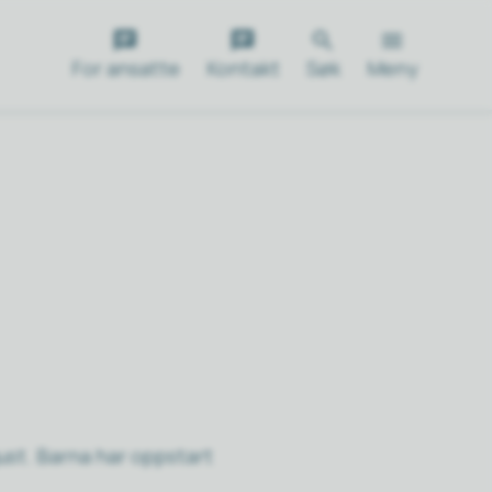
For ansatte
Kontakt
Søk
Meny
ust. Barna har oppstart