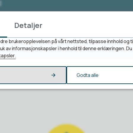
3
Detaljer
dre brukeropplevelsen på vårt nettsted, tilpasse innhold og ti
Fant du det du lette etter?
bruk av informasjonskapsler i henhold til denne erklæringen. D
apsler.
Ja
Nei
Godta alle