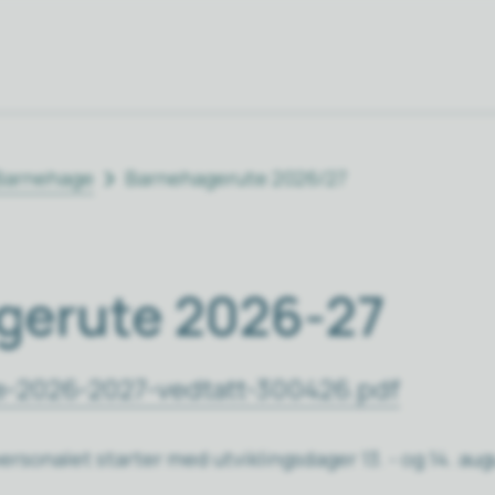
Barnehage
Barnehagerute 2026/27
gerute 2026-27
ute-2026-2027-vedtatt-300426.pdf
rsonalet starter med utviklingsdager 13. - og 14. aug