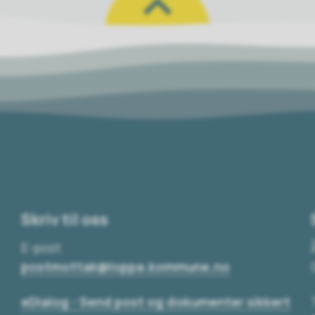
Skriv til oss
E-post
postmottak@loppa.kommune.no
eDialog - Send post og dokumenter sikkert