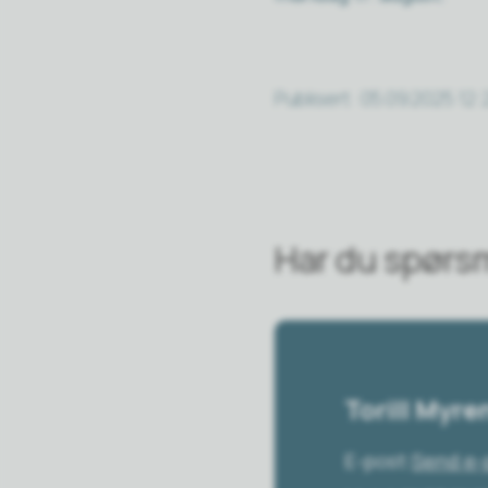
Publisert
05.09.2025 12:
Har du spørs
Torill Myr
E-post
Send e-