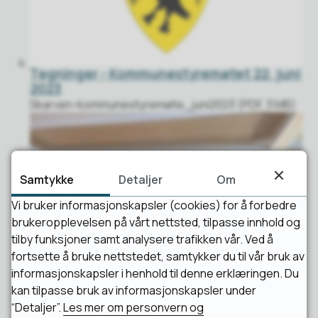
Tegninger - Kommunestyremøtet 22. juni
2023
Skarven-kommunestyremøte_juni2023 (PDF, 3 MB)
Samtykke
Detaljer
Om
Vi bruker informasjonskapsler (cookies) for å forbedre
brukeropplevelsen på vårt nettsted, tilpasse innhold og
tilby funksjoner samt analysere trafikken vår. Ved å
fortsette å bruke nettstedet, samtykker du til vår bruk av
Presentasjon av skisseprosjektet
informasjonskapsler i henhold til denne erklæringen. Du
3. og 4. mai ble det arrangert medvirkningsmøter
kan tilpasse bruk av informasjonskapsler under
med alt fra skole, barnehage, politikere til folk flest,
“Detaljer”.
Les mer om personvern og