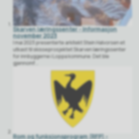
Skarven læringssenter - Informasjon
november 2023
I mai 2023 presenterte arkitekt Stein Halvorsen et
utkast til skisseprosjektet Skarven læringssenter
for innbyggerne i Loppa kommune. Det ble
gjennomf...
Rom og funksjonsprogram (RFP) -