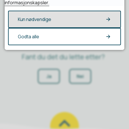
hvor skisser og modell av det nye læringssen...
informasjonskapsler.
Kun nødvendige
Godta alle
Fant du det du lette etter?
Ja
Nei