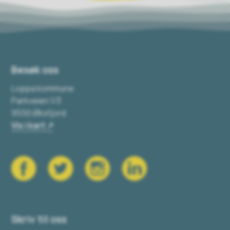
Besøk oss
Loppa kommune
Parkveien 1/3
9550 Øksfjord
Vis i kart
Skriv til oss