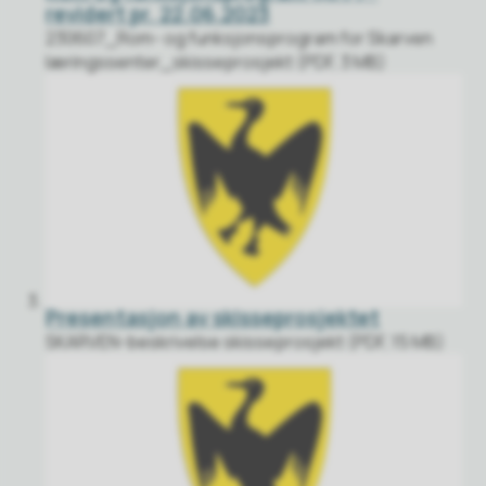
revidert pr. 22.06.2023
230607_Rom- og funksjonsprogram for Skarven
læringssenter_skisseprosjekt (PDF, 3 MB)
Presentasjon av skisseprosjektet
SKARVEN-beskrivelse skisseprosjekt (PDF, 15 MB)