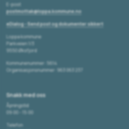
E-post
postmottak@loppa.kommune.no
eDialog - Send post og dokumenter sikkert
Loppa kommune
Parkveien 1/3
9550 Øksfjord
Kommunenummer: 5614
Organisasjonsnummer: 963 063 237
Snakk med oss
Åpningstid
09:00 - 15:00
Telefon