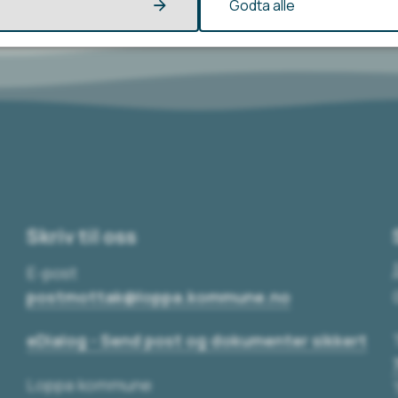
Godta alle
Skriv til oss
E-post
postmottak@loppa.kommune.no
eDialog - Send post og dokumenter sikkert
Loppa kommune