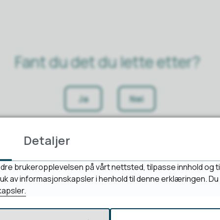
Fant du det du lette etter?
Ja
Nei
Detaljer
dre brukeropplevelsen på vårt nettsted, tilpasse innhold og ti
bruk av informasjonskapsler i henhold til denne erklæringen. D
apsler.