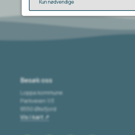
Kun nødvendige
Besøk oss
Loppa kommune
Parkveien 1/3
9550 Øksfjord
Vis i kart