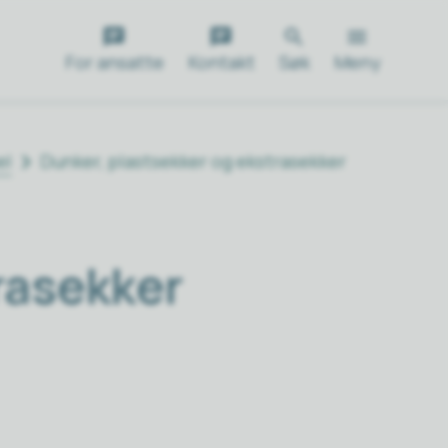
For ansatte
Kontakt
Søk
Meny
el
Dunker, plastsekker og ekstrasekker
rasekker