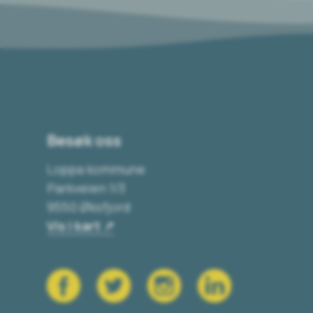
Besøk oss
Loppa kommune
Parkveien 1/3
9550 Øksfjord
Vis i kart