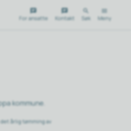
For ansatte
Kontakt
Søk
Meny
Loppa kommune.
 det årlig tømming av