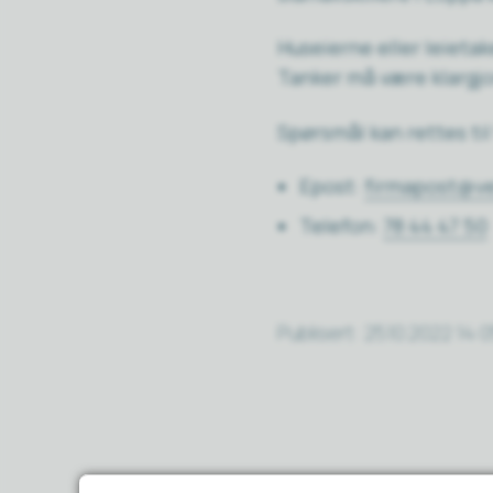
Huseierne eller leieta
Tanker må være klargj
Spørsmål kan rettes ti
Epost:
firmapost@ve
Telefon:
78 44 47 50
Publisert
25.10.2022 14: