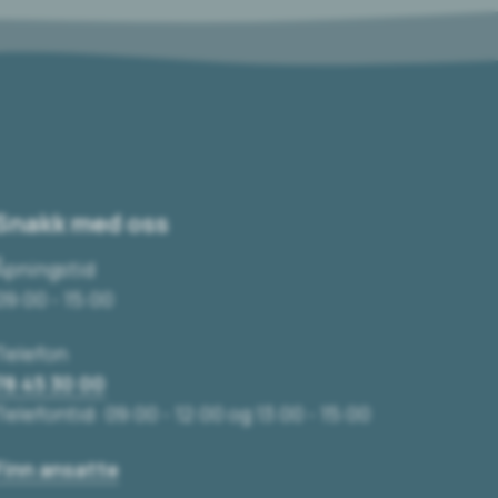
Snakk med oss
Åpningstid
09:00 - 15:00
Telefon
78 45 30 00
Telefontid: 09:00 - 12:00 og 13:00 - 15:00
Finn ansatte