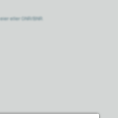
 eier eller GNR/BNR.