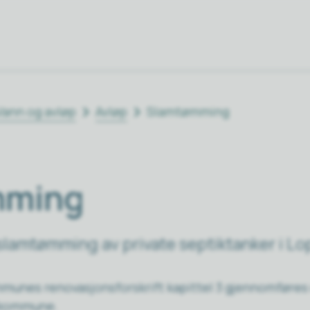
Vann og avløp
Avløp
Slamtømming
mming
 slamtømming av private septiktanker i 
mmunes renovasjonsforskrift kapittel 3 gjennomføres
a kommune.