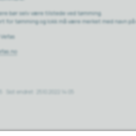
kere bør selv være tilstede ved tømming.
ort for tømming og lokk må være merket med navn på
l Vefas
fas.no
05
Sist endret
25.10.2022 14:05