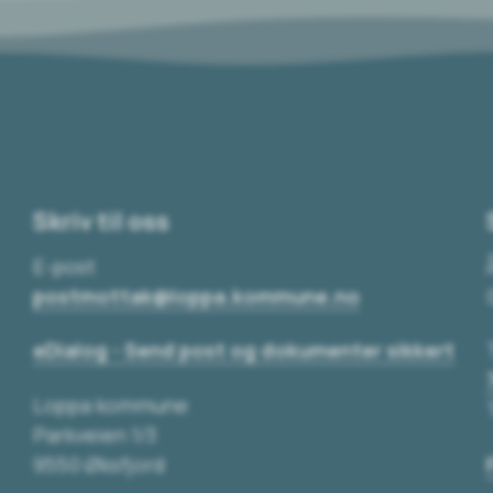
Skriv til oss
E-post
postmottak@loppa.kommune.no
eDialog - Send post og dokumenter sikkert
Loppa kommune
Parkveien 1/3
9550 Øksfjord