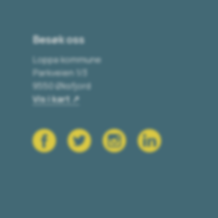
Besøk oss
Loppa kommune
Parkveien 1/3
9550 Øksfjord
Vis i kart