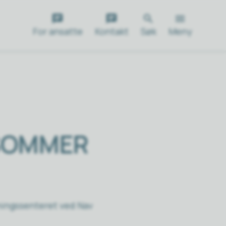
For ansatte
Kontakt
Søk
Meny
 SOMMER
dningssenteret ved Nav