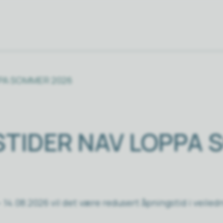
PA SOMMER 2026
STIDER NAV LOPPA
– 14.08.2026 vil det være redusert åpningstid i veile