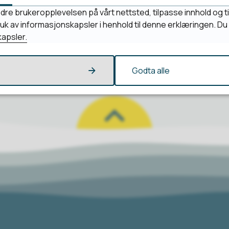
Ja
Nei
dre brukeropplevelsen på vårt nettsted, tilpasse innhold og ti
bruk av informasjonskapsler i henhold til denne erklæringen. D
apsler.
Godta alle