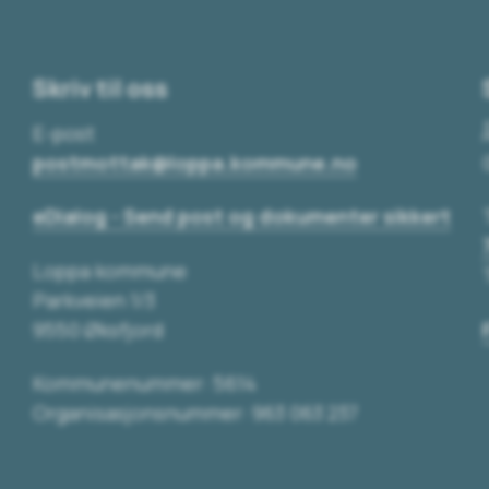
Skriv til oss
E-post
postmottak@loppa.kommune.no
eDialog - Send post og dokumenter sikkert
Loppa kommune
Parkveien 1/3
9550 Øksfjord
Kommunenummer: 5614
Organisasjonsnummer: 963 063 237