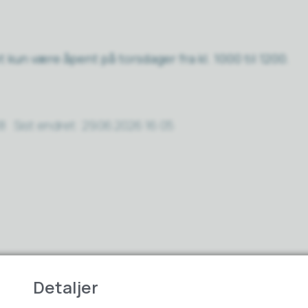
t kun være åpent på torsdager fra kl. 1000 til 1200.
18
Sist endret
29.06.2026 16:05
Fant du det du lette etter?
Detaljer