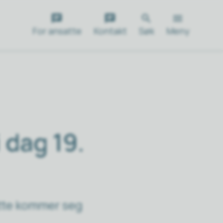
For ansatte
Kontakt
Søk
Meny
 dag 19.
atte kommer seg