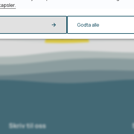
apsler.
Godta alle
Skriv til oss