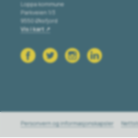
Loppa kommune
Parkveien 1/3
9550 Øksfjord
Vis i kart
Personvern og informasjonskapsler
Netts