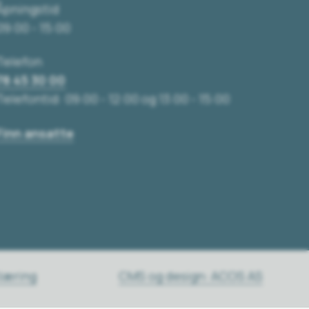
Åpningstid
09:00 - 15:00
Telefon
78 45 30 00
Telefontid: 09:00 - 12:00 og 13:00 - 15:00
Finn ansatte
klæring
CMS og design: ACOS AS