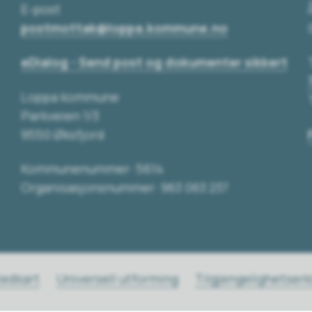
E-post
postmottak@loppa.kommune.no
eDialog - Send post og dokumenter sikkert
Loppa kommune
Parkveien 1/3
9550 Øksfjord
Kommunenummer: 5614
Organisasjonsnummer: 963 063 237
tedkart
Universell utforming
Tilgjengelighetser