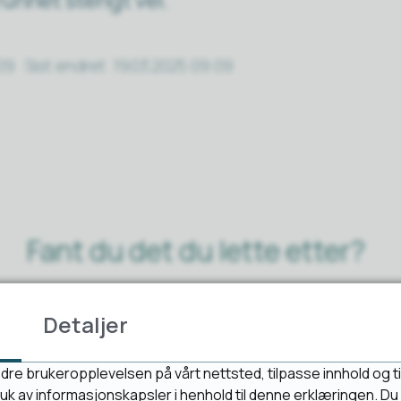
09
Sist endret
19.03.2025 09:09
Fant du det du lette etter?
Ja
Nei
Detaljer
dre brukeropplevelsen på vårt nettsted, tilpasse innhold og ti
bruk av informasjonskapsler i henhold til denne erklæringen. D