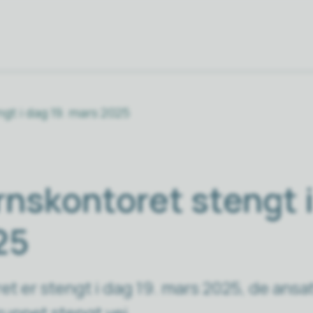
gt i dag 19. mars 2025
nskontoret stengt i
25
t er stengt i dag 19. mars 2025, de ans
grunnet stengt vei.