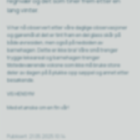
regnvær og det som tiner frem etter en
lang vinter.
Vi har nå observert etter våre daglige observasjoner
og gjøremål at det er tint fram en del glass skår på
både øvresiden, men også på nedsiden av
barnehagen. Dette er ikke bra! Våre små trenger
trygge lekeareal og barnehagen trenger
tilstedeværende voksne som ikke må bruke store
deler av dagen på å plukke opp søppel og annet etter
besøkende.
VIS HENSYN!
Med et ønske om en fin vår!
Publisert
21.05.2025 10:14