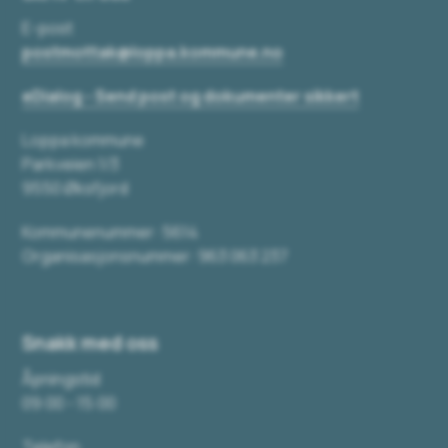
E-post
postmottak@loppa.kommune.no
eDialog - Send post og dokumenter sikkert
Loppa kommune
Parkveien 1/3
9550 Øksfjord
Kommunenummer: 5614
Organisasjonsnummer: 963 063 237
Snakk med oss
Åpningstid
09:00 - 15:00
Telefon