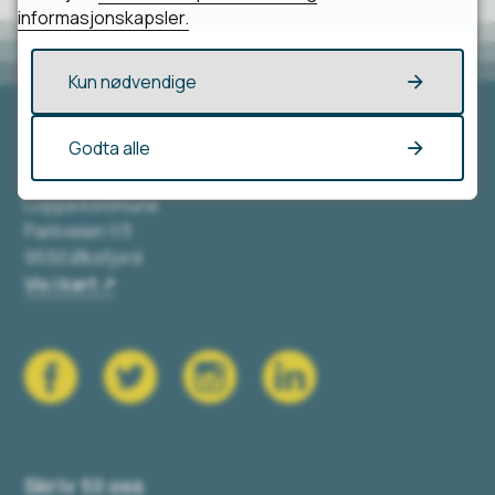
informasjonskapsler.
Kun nødvendige
Godta alle
Besøk oss
Loppa kommune
Parkveien 1/3
9550 Øksfjord
Vis i kart
Skriv til oss