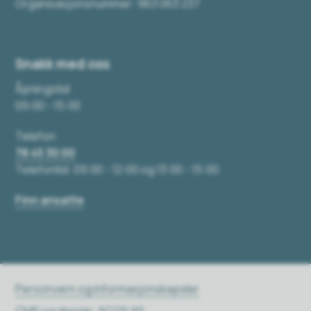
Organisasjonsnummer: 963 063 237
Snakk med oss
Åpningstid
09:00 - 15:00
Telefon
78 45 30 00
Telefontid: 09:00 - 12:00 og 13:00 - 15:00
Finn ansatte
Personvern og informasjonskapsler