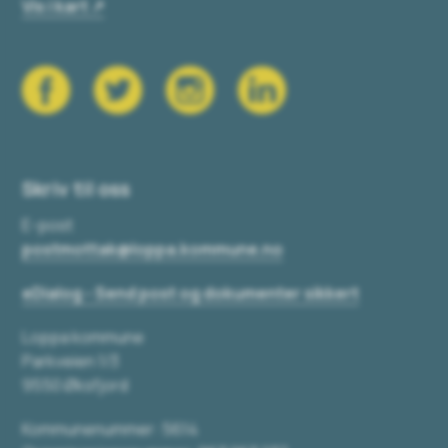
Vis i kart
Skriv til oss
E-post
postmottak@loppa.kommune.no
eDialog - Send post og dokumenter sikkert
Loppa kommune
Parkveien 1/3
9550 Øksfjord
Kommunenummer: 5614