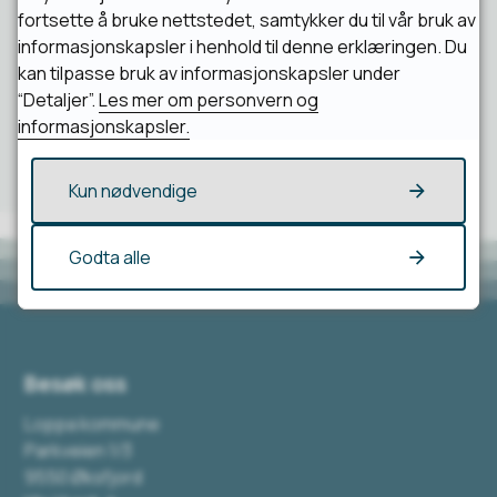
fortsette å bruke nettstedet, samtykker du til vår bruk av
Ja
Nei
informasjonskapsler i henhold til denne erklæringen. Du
kan tilpasse bruk av informasjonskapsler under
“Detaljer”.
Les mer om personvern og
informasjonskapsler.
Kun nødvendige
Godta alle
Besøk oss
Loppa kommune
Parkveien 1/3
9550 Øksfjord