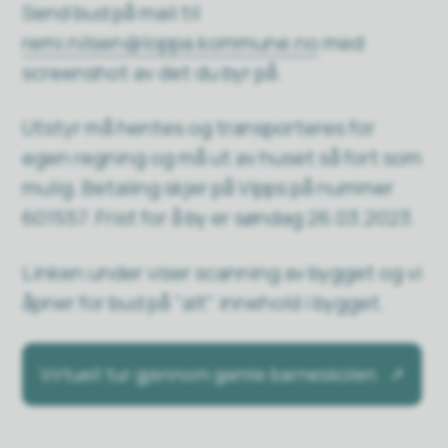
Send bud på mail til
remi.nilsen@loppa.kommune.no
med
screenshot av det du byr på.
Utstyr må hentes og transporteres for
egen regning og må ut av huset så fort som
mulig. Betaling skjer på Vipps på nummer
601557. Frist for å by er søndag 26.03.2023.
Linken under viser scanning av bygget og vi
åpner for bud på "alt" innehold i bygget.
Virtuell tur gjennom gamle barneskolen.