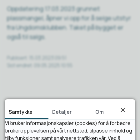
Oppdatering 17.03.2023 grunnet
plassmangel, åpner vi opp for å selge utstyr
fra Ungdomsklubben. Taket på bygget er
også til salgs.
Publisert
15.03.2023 09:51
Sist endret
09.05.2025 10:55
Samtykke
Detaljer
Om
Vi bruker informasjonskapsler (cookies) for å forbedre
Fant du det du lette etter?
brukeropplevelsen på vårt nettsted, tilpasse innhold og
tilby funksjoner samt analysere trafikken vår. Ved å