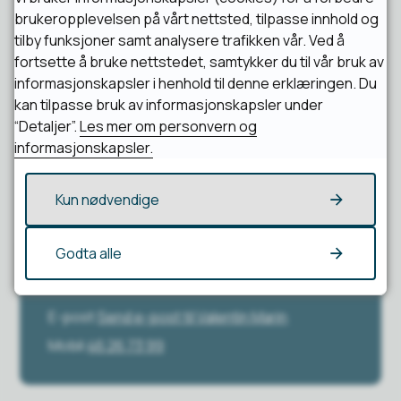
brukeropplevelsen på vårt nettsted, tilpasse innhold og
tilby funksjoner samt analysere trafikken vår. Ved å
Publisert
13.02.2026 10:15
fortsette å bruke nettstedet, samtykker du til vår bruk av
Sist endret
13.02.2026 10:15
informasjonskapsler i henhold til denne erklæringen. Du
kan tilpasse bruk av informasjonskapsler under
“Detaljer”.
Les mer om personvern og
informasjonskapsler.
Har du spørsmål?
Kun nødvendige
Godta alle
Valentin Marin
VA-konsulent
E-post
Send e-post
til Valentin Marin
Mobil
46 26 73 99