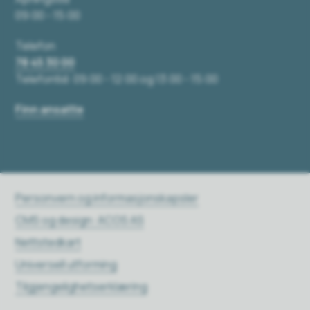
09:00 - 15:00
Telefon
78 45 30 00
Telefontid: 09:00 - 12:00 og 13:00 - 15:00
Finn ansatte
Personvern og informasjonskapsler
CMS og design: ACOS AS
Nettstedkart
Universell utforming
Tilgjengelighetserklæring