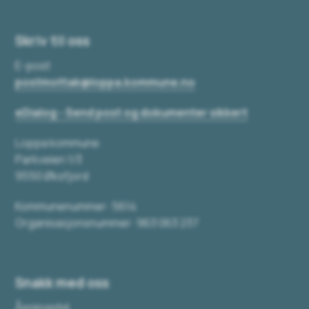
Skriv til oss
E-post
postmottak@loppa.kommune.no
eDialog - Send post og dokumenter sikkert
Loppa kommune
Parkveien 1/3
9550 Øksfjord
Kommunenummer: 5614
Organisasjonsnummer: 963 063 237
Snakk med oss
Åpningstid