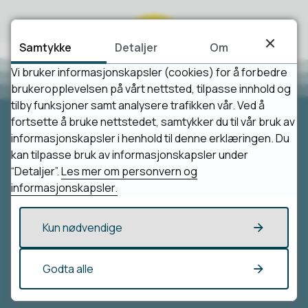
Samtykke
Detaljer
Om
Vi bruker informasjonskapsler (cookies) for å forbedre
brukeropplevelsen på vårt nettsted, tilpasse innhold og
tilby funksjoner samt analysere trafikken vår. Ved å
fortsette å bruke nettstedet, samtykker du til vår bruk av
informasjonskapsler i henhold til denne erklæringen. Du
Besøk oss
kan tilpasse bruk av informasjonskapsler under
“Detaljer”.
Les mer om personvern og
Loppa kommune
informasjonskapsler.
Parkveien 1/3
9550 Øksfjord
Vis i kart
Kun nødvendige
Godta alle