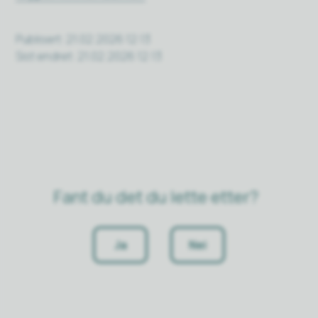
Publisert
21.02.2026 12:13
Sist endret
21.02.2026 12:13
Fant du det du lette etter?
Ja
Nei