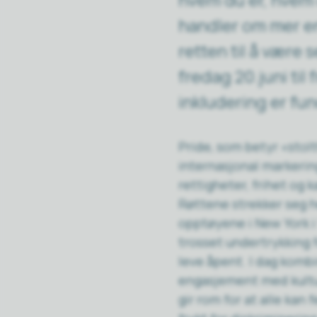
handler om mer en
retten til å være 
fredag 20.juni til
inkludering er fu
Pride, som betyr «stolt
internasjonal markeri
rettigheter, frihet og k
Røttene strekker seg he
opptøyene i New York i 
trosset undertrykking f
leve åpent. I dag kombi
engasjement med kultu
gir rom for at alle kan 