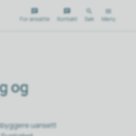
For ansatte
Kontakt
Søk
Meny
ng og
nnbyggere uansett
 Synlighet