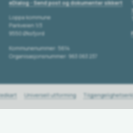
eDialog - Send post og dokumenter sikkert
Loppa kommune
Parkveien 1/3
9550 Øksfjord
Kommunenummer: 5614
Organisasjonsnummer: 963 063 237
tedkart
Universell utforming
Tilgjengelighetser