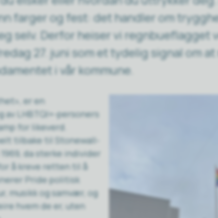
n farger og fest: det handler om trygghet
seg selv. Derfor heiser vi regnbueflagget 
 fredag 27. juni som et tydelig signal om 
ndamentet i vår kommune.
het», er en
ng av LHBTQI+-personers
amp for likeverd.
lt tilbake til Stonewall-
1969, da sterke individer
or å kreve retten til å
nerer Pride politisk
r, musikk og samvær, og
feire hvem de er, uten