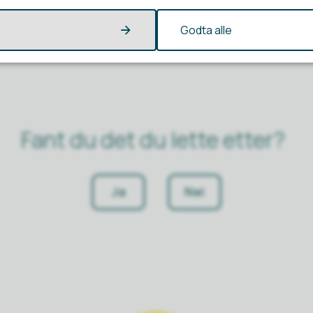
Godta alle
Fant du det du lette etter?
Ja
Nei