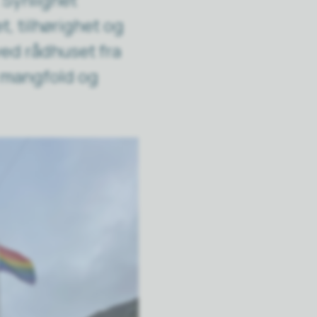
, tilhørighet og
ved rådhuset fra
at mangfold og