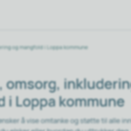
dering og mangfold i Loppa kommune
, omsorg, inkluderi
d i Loppa kommune
ker å vise omtanke og støtte til alle i
du elsker eller hvordan du uttrykker deg.