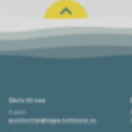
Skriv til oss
E-post
postmottak@loppa.kommune.no