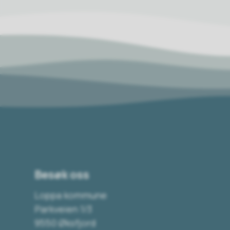
Besøk oss
Loppa kommune
Parkveien 1/3
9550 Øksfjord