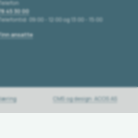
Telefon
78 45 30 00
Telefontid: 09:00 - 12:00 og 13:00 - 15:00
Finn ansatte
klæring
CMS og design: ACOS AS