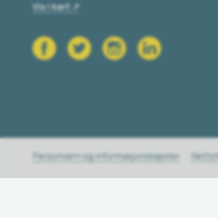
Vis i kart
Personvern og informasjonskapsler
Netts