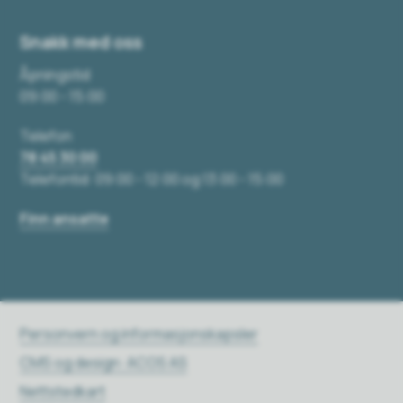
Snakk med oss
Åpningstid
09:00 - 15:00
Telefon
78 45 30 00
Telefontid: 09:00 - 12:00 og 13:00 - 15:00
Finn ansatte
Personvern og informasjonskapsler
CMS og design: ACOS AS
Nettstedkart