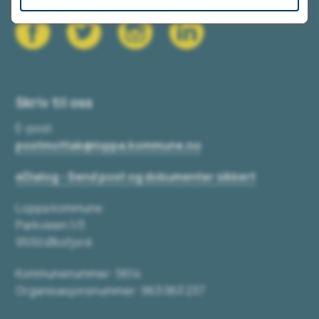
Skriv til oss
E-post
postmottak@loppa.kommune.no
eDialog - Send post og dokumenter sikkert
Loppa kommune
Parkveien 1/3
9550 Øksfjord
Kommunenummer: 5614
Organisasjonsnummer: 963 063 237