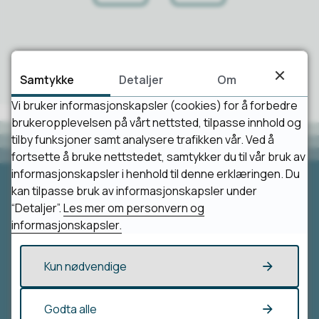
Samtykke
Detaljer
Om
Vi bruker informasjonskapsler (cookies) for å forbedre
brukeropplevelsen på vårt nettsted, tilpasse innhold og
tilby funksjoner samt analysere trafikken vår. Ved å
fortsette å bruke nettstedet, samtykker du til vår bruk av
informasjonskapsler i henhold til denne erklæringen. Du
kan tilpasse bruk av informasjonskapsler under
“Detaljer”.
Les mer om personvern og
Besøk oss
informasjonskapsler.
Loppa kommune
Parkveien 1/3
Kun nødvendige
9550 Øksfjord
Vis i kart
Godta alle