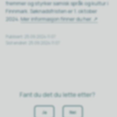
fremmer og styrker samisk språk og kultur i
Finnmark. Søknadsfristen er 1. oktober
2024.
Mer informasjon finner du her.
Publisert
25.09.2024 11:07
Sist endret
25.09.2024 11:07
Fant du det du lette etter?
Ja
Nei