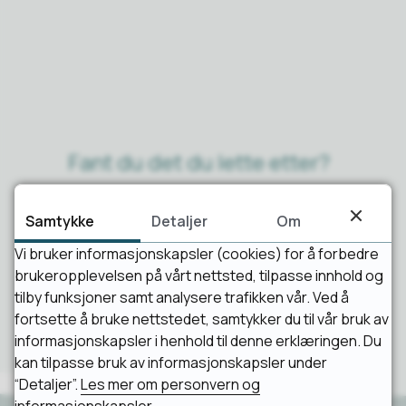
Fant du det du lette etter?
Samtykke
Detaljer
Om
Ja
Nei
Vi bruker informasjonskapsler (cookies) for å forbedre
brukeropplevelsen på vårt nettsted, tilpasse innhold og
tilby funksjoner samt analysere trafikken vår. Ved å
fortsette å bruke nettstedet, samtykker du til vår bruk av
informasjonskapsler i henhold til denne erklæringen. Du
kan tilpasse bruk av informasjonskapsler under
“Detaljer”.
Les mer om personvern og