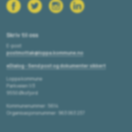
Skriv til oss
E-post
postmottak@loppa.kommune.no
eDialog - Send post og dokumenter sikkert
Loppa kommune
Parkveien 1/3
9550 Øksfjord
Kommunenummer: 5614
Organisasjonsnummer: 963 063 237