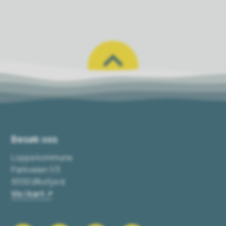
Besøk oss
Loppa kommune
Parkveien 1/3
9550 Øksfjord
Vis i kart