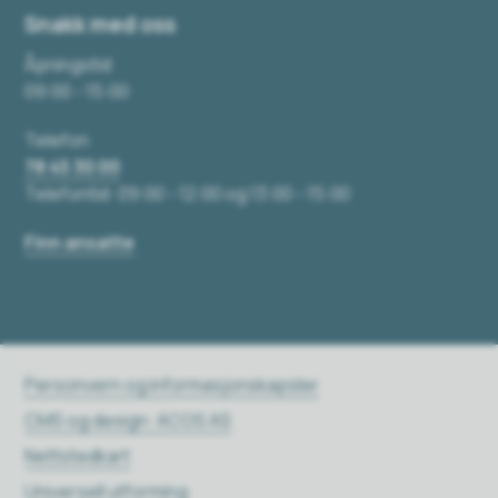
Snakk med oss
Åpningstid
09:00 - 15:00
Telefon
78 45 30 00
Telefontid: 09:00 - 12:00 og 13:00 - 15:00
Finn ansatte
Personvern og informasjonskapsler
CMS og design: ACOS AS
Nettstedkart
Universell utforming