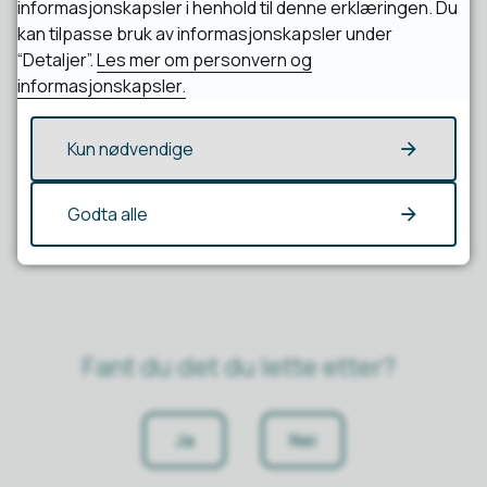
informasjonskapsler i henhold til denne erklæringen. Du
til å følge bedriftens videre utvikling.
kan tilpasse bruk av informasjonskapsler under
“Detaljer”.
Les mer om personvern og
informasjonskapsler.
Publisert
10.02.2026 14:34
Kun nødvendige
Sist endret
10.02.2026 14:34
Godta alle
Fant du det du lette etter?
Ja
Nei