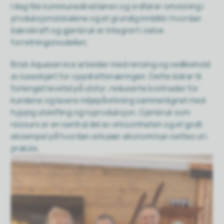
I dag fikk kommunedirektøren og ordfører omvisning i
produksjonslokalene og et grundig innblikk i hvordan
bærekraft og gjenbruk er integrert i selve
forretningsmodellen.
Brisk Aquaservice arbeider med rensing og vedlikehold
av luseskjørt for oppdrettsnæringen. Dette bidrar til
forlenget levetid på utstyr, reduserte kostnader for
kundene og lavere miljøpåvirkning sammenlignet med
hyppig utskifting og nyproduksjon. Gjenbruk som
ressurs er en sentral del av virksomheten og et godt
eksempel på hvordan sirkulær økonomi kan settes ut i
praksis.