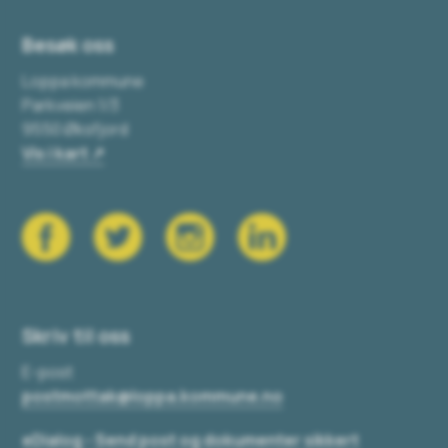
Besøk oss
Loppa kommune
Parkveien 1/3
9550 Øksfjord
Vis i kart
Skriv til oss
E-post
postmottak@loppa.kommune.no
eDialog - Send post og dokumenter sikkert