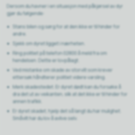
Dersom du havner i en situasjon med påkjørsel av dyr
gjør du følgende:
Stans bilen og sørg for at den ikke er til hinder for
andre.
Sjekk om dyret ligget i nærheten.
Ring politiet på telefon 02800 å meld fra om
hendelsen. Dette er lovpålagt.
Ved mistanke om skade av storvilt som krever
ettersøk håndterer politiet videre varsling.
Merk skadestedet. Er dyret dødt kan du forsøke å
dra det ut av veikanten, slik at det ikke er til hinder for
annen trafikk.
Er dyret skadet, hjelp det så langt du har mulighet.
Småvilt har du lov å avlive selv.