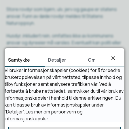
Store rovdyr som bjørn, ulv, jerv og gaupe er statens
ansvar. Funn av døde rovdyr meldes til Statens
Naturoppsyn.
Husdyr, inkludert rein, omfattes ikke av kommunens
ansvar og dyreeier må varsles. Eventuelt kan politi eller
Mattilsynet varsles.
Samtykke
Detaljer
Om
Ved funn av syke eller skadde individer av rovfugl skal
kommunen varsles.
Vi bruker informasjonskapsler (cookies) for å forbedre
brukeropplevelsen på vårt nettsted, tilpasse innhold og
tilby funksjoner samt analysere trafikken vår. Ved å
fortsette å bruke nettstedet, samtykker du til vår bruk av
Publisert
10.03.2026 11:58
informasjonskapsler i henhold til denne erklæringen. Du
Sist endret
10.03.2026 11:58
kan tilpasse bruk av informasjonskapsler under
“Detaljer”.
Les mer om personvern og
informasjonskapsler.