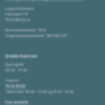
Loppa kommune
Parkveien 1/3
9550 Øksfjord
Kommunenummer: 5614
Organisasjonsnummer: 963 063 237
Snakk med oss
Åpningstid
09:00 - 15:00
Telefon
78 45 30 00
Telefontid: 09:00 - 12:00 og 13:00 - 15:00
Finn ansatte