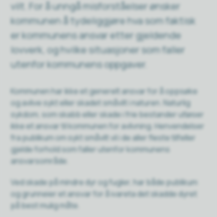
vilt. For å unngå misforståelser ønsker
kommunen å tydeliggjøre hva som faktisk
er kommunens ansvar etter gjeldende
lovverk, og hvilke situasjoner som faller
utenfor kommunens oppgaver.
Kommunen har ikke et generelt ansvar for å oppsøke
og avlive sykt eller skadet småvilt i naturen. Naturlig
sykdom, som skabb eller skade i frie bestander utløser
ikke et ansvar til kommunen for avlivning. Henvendelser
fra publikum om sykt småvilt vil i de aller fleste tilfeller
gjelde forhold som faller utenfor kommunens
ansvarsområde.
Ved skade på mindre dyr og fugler, har både publikum
og grunneier et ansvar for å ivareta det skadde dyret
på best mulig måte.