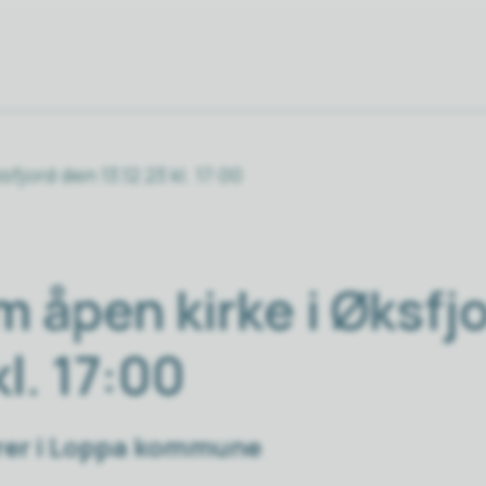
fjord den 13.12.23 kl. 17:00
m åpen kirke i Øksfj
kl. 17:00
ører i Loppa kommune