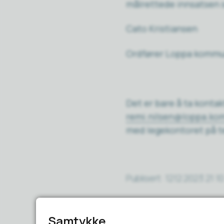
målrettede innsatsen s
Cato Kristiansen
Ordfører Loppa komm
Det er bare å ta konta
remi.nilsen@loppa.k
med legekontoret på t
Publisert
12.12.2023 21:10
Samtykke