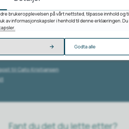
mål?
dre brukeropplevelsen på vårt nettsted, tilpasse innhold og ti
bruk av informasjonskapsler i henhold til denne erklæringen. D
apsler.
Godta alle
iansen
Ordfører
post
til Cato Kristiansen
93
Fant du det du lette etter?