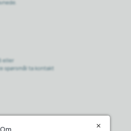
avnede.
 eller
e spørsmål ta kontakt
Om