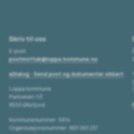
Skriv til oss
E-post
postmottak@loppa.kommune.no
eDialog - Send post og dokumenter sikkert
Loppa kommune
Parkveien 1/3
9550 Øksfjord
Kommunenummer: 5614
Organisasjonsnummer: 963 063 237