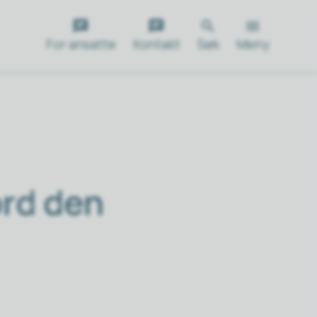
For ansatte
Kontakt
Søk
Meny
ord den