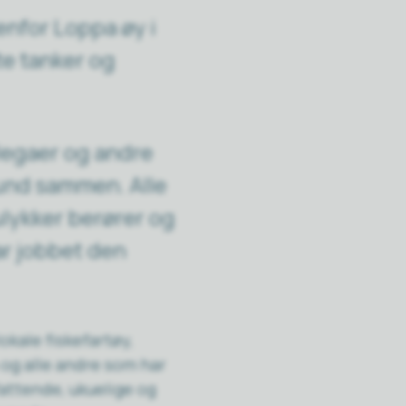
enfor Loppa øy i
te tanker og
ollegaer og andre
tund sammen. Alle
ulykker berører og
ar jobbet den
kale fiskefartøy,
 og alle andre som har
fattende, ukuelige og