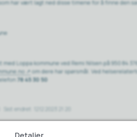
om har vært lagt ned disse timene for å finne den s
une
kt med Loppa kommune ved Remi Nilsen på 950 84 376
ommune.no
om dere har spørsmål. Ved helserelatert
elefon
78 45 30 50
Sist endret
12.12.2023 21:20
Detaljer