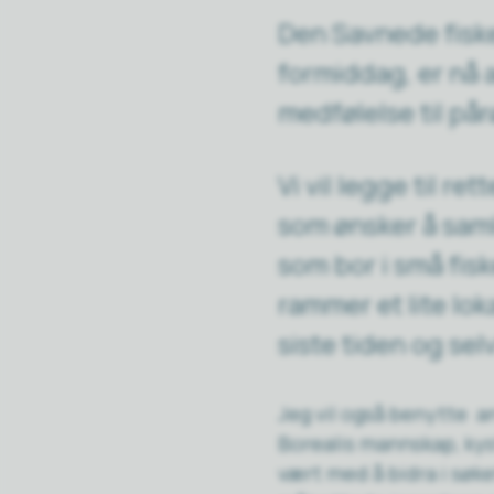
Den Savnede fiske
formiddag, er nå 
medfølelse til på
Vi vil legge til re
som ønsker å saml
som bor i små fis
rammer et lite lo
siste tiden og se
Jeg vil også benytte a
Borealis mannskap, kys
vært med å bidra i søke