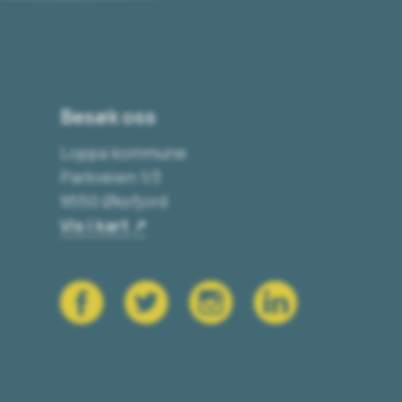
Besøk oss
Loppa kommune
Parkveien 1/3
9550 Øksfjord
Vis i kart