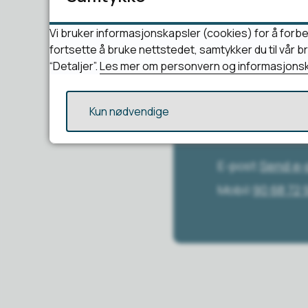
Har du spørs
Vi bruker informasjonskapsler (cookies) for å forbe
fortsette å bruke nettstedet, samtykker du til vår 
“Detaljer”.
Les mer om personvern og informasjonsk
Kun nødvendige
Cato Krist
E-post
Send e-
Mobil
90 68 72 