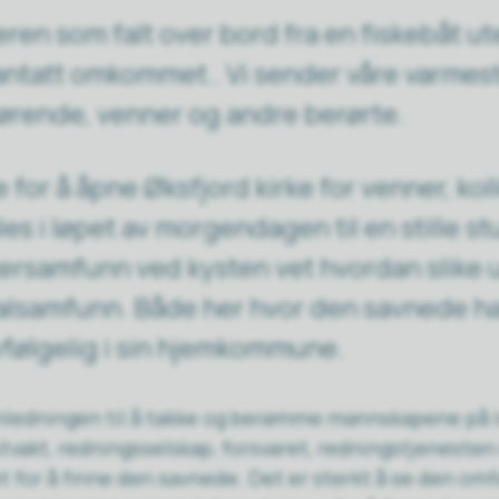
ren som falt over bord fra en fiskebåt ut
antatt omkommet.. Vi sender våre varmes
rørende, venner og andre berørte.
tte for å åpne Øksfjord kirke for venner, k
es i løpet av morgendagen til en stille s
kersamfunn ved kysten vet hvordan slike 
kalsamfunn. Både her hvor den savnede h
lvfølgelig i sin hjemkommune.
nledningen til å takke og berømme mannskapene på lo
tvakt, redningsselskap, forsvaret, redningstjenesten
t for å finne den savnede. Det er sterkt å se den om