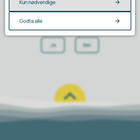
Kun nødvendige
Godta alle
Fant du det du lette etter?
Ja
Nei