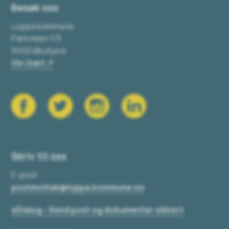
Besøk oss
Loppa kommune
Parkveien 1/3
9550 Øksfjord
Vis i kart
Skriv til oss
E-post
postmottak@loppa.kommune.no
eDialog - Send post og dokumenter sikkert