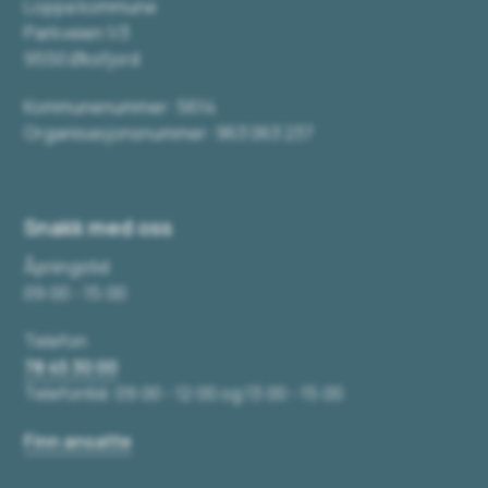
Loppa kommune
Parkveien 1/3
9550 Øksfjord
Kommunenummer: 5614
Organisasjonsnummer: 963 063 237
Snakk med oss
Åpningstid
09:00 - 15:00
Telefon
78 45 30 00
Telefontid: 09:00 - 12:00 og 13:00 - 15:00
Finn ansatte