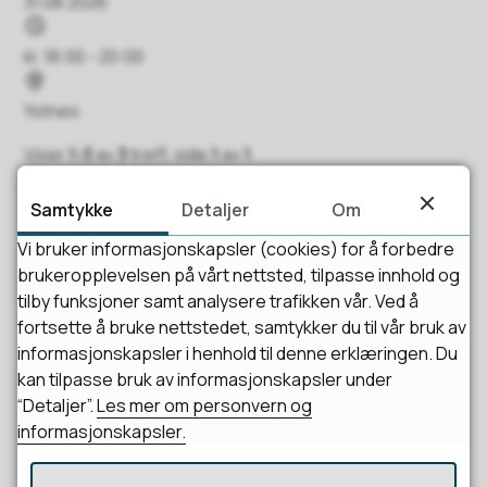
31.08.2026
t
T
o
i
kl. 18:00 - 20:00
d
S
s
t
Ystnes
p
e
Viser
1-3
av
3
treff, side
1
av
1
u
d
n
Samtykke
Detaljer
Om
k
1
t
Vi bruker informasjonskapsler (cookies) for å forbedre
brukeropplevelsen på vårt nettsted, tilpasse innhold og
Antall treff per side
tilby funksjoner samt analysere trafikken vår. Ved å
fortsette å bruke nettstedet, samtykker du til vår bruk av
25
informasjonskapsler i henhold til denne erklæringen. Du
kan tilpasse bruk av informasjonskapsler under
“Detaljer”.
Les mer om personvern og
informasjonskapsler.