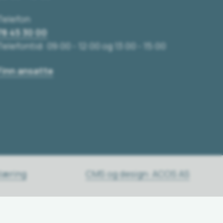
Telefon
78 45 30 00
Telefontid: 09:00 - 12:00 og 13:00 - 15:00
Finn ansatte
klæring
CMS og design: ACOS AS