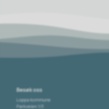
Besøk oss
Loppa kommune
Parkveien 1/3