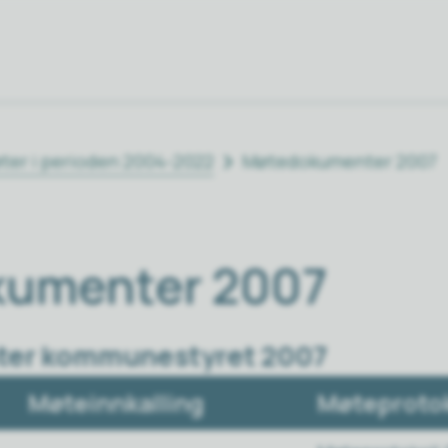
øter i perioden 2004-2022
Møtedokumenter 2007
umenter 2007
er kommunestyret 2007
Møteinnkalling
Møteprotok