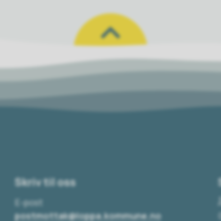
Skriv til oss
E-post
postmottak@loppa.kommune.no