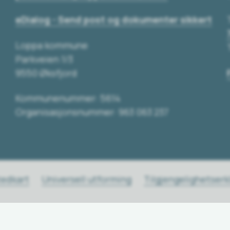
eDialog - Send post og dokumenter sikkert
Loppa kommune
Parkveien 1/3
9550 Øksfjord
Kommunenummer: 5614
Organisasjonsnummer: 963 063 237
tedkart
Universell utforming
Tilgjengelighetser