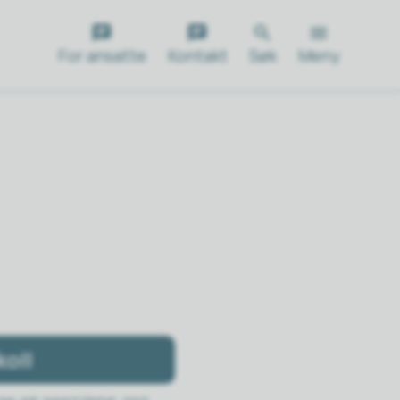
For ansatte
Kontakt
Søk
Meny
oll