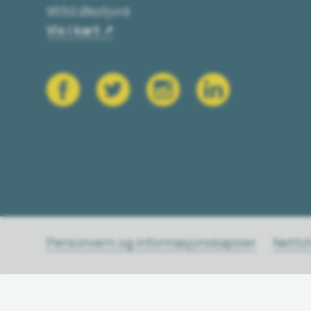
9550 Øksfjord
Vis i kart
Personvern og informasjonskapsler
Netts