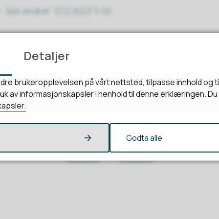
Sist endret
12.12.2023 11:00
Detaljer
dre brukeropplevelsen på vårt nettsted, tilpasse innhold og ti
bruk av informasjonskapsler i henhold til denne erklæringen. D
apsler.
Fant du det du lette etter?
Godta alle
Ja
Nei