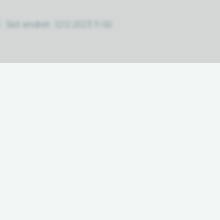
Sist endret
12.12.2023 11:00
Fant du det du lette etter?
Ja
Nei