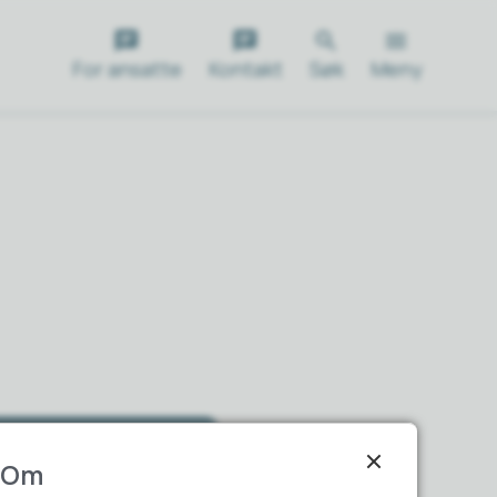
For ansatte
Kontakt
Søk
Meny
oll
Om