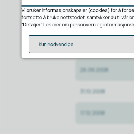
22.02.2008
Vi bruker informasjonskapsler (cookies) for å forbe
fortsette å bruke nettstedet, samtykker du til vår 
“Detaljer”.
Les mer om personvern og informasjonsk
25.04.2008
Kun nødvendige
13.06.2008
26.09.2008
31.10.2008
17.12.2008