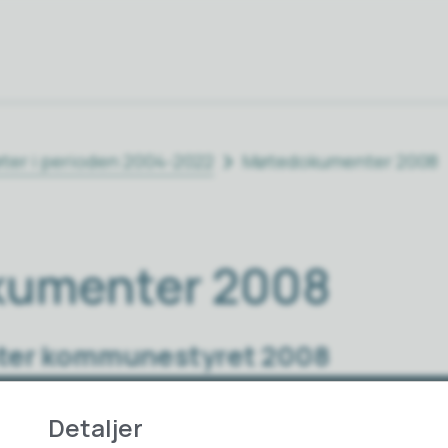
øter i perioden 2004-2022
Møtedokumenter 2008
umenter 2008
er kommunestyret 2008
Møteinnkalling
Møteprotok
Detaljer