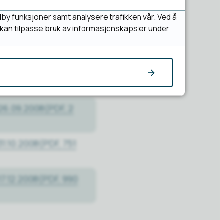
22.02.2008
(PDF, 913
lby funksjoner samt analysere trafikken vår. Ved å
u kan tilpasse bruk av informasjonskapsler under
25.04.2008
(PDF, 194
13.06.2008
(PDF, 110
26.09.2008
(PDF, 2
31.10.2008
(PDF, 751
7.12.2008
(PDF, 990