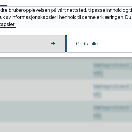
Møteprotokoll 
kB)
dre brukeropplevelsen på vårt nettsted, tilpasse innhold og ti
bruk av informasjonskapsler i henhold til denne erklæringen. D
Møteprotokoll 
apsler.
kB)
Møteprotokoll 
Godta alle
kB)
Møteprotokoll 
MB)
Møteprotokoll 
kB)
Møteprotokoll 1
kB)