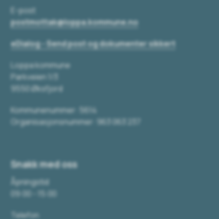
E-post
postmottak@loppa.kommune.no
eDialog - Send post og dokumenter sikkert
Loppa kommune
Parkveien 1/3
9550 Øksfjord
Kommunenummer: 5614
Organisasjonsnummer: 963 063 237
Snakk med oss
Åpningstid
09:00 - 15:00
Telefon