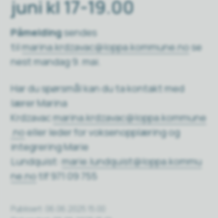
juni kl 17-19.00
Påmelding
sendes
til
marina.krdzavac@loppa.kommune.no
se
nest mandag 9. mai.
Har du spørsmål kan du ta kontakt med
lærer Marina
Krdzavac
marina.krdzavac@loppa.kommune
.no
eller leder for voksenopplæring og
integrering Marie
Lundquist:
marie.lundquist@loppa.kommu
ne.no
tlf 971 09 755
Publisert
06.06.2025 15:00