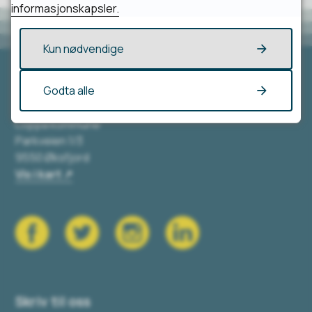
informasjonskapsler.
Kun nødvendige
Godta alle
Besøk oss
Loppa kommune
Parkveien 1/3
9550 Øksfjord
Vis i kart
Skriv til oss