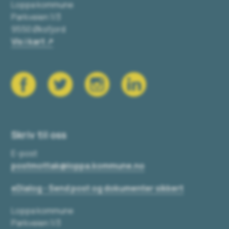
Loppa kommune
Parkveien 1/3
9550 Øksfjord
Vis i kart
Skriv til oss
E-post
postmottak@loppa.kommune.no
eDialog - Send post og dokumenter sikkert
Loppa kommune
Parkveien 1/3