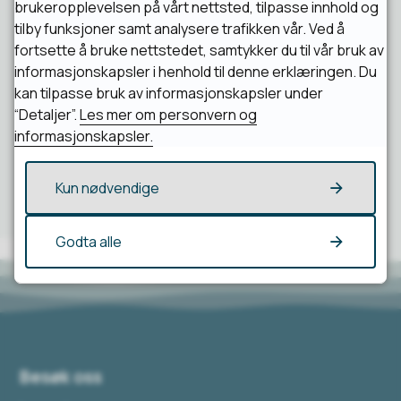
brukeropplevelsen på vårt nettsted, tilpasse innhold og
Fant du det du lette etter?
tilby funksjoner samt analysere trafikken vår. Ved å
fortsette å bruke nettstedet, samtykker du til vår bruk av
informasjonskapsler i henhold til denne erklæringen. Du
Ja
Nei
kan tilpasse bruk av informasjonskapsler under
“Detaljer”.
Les mer om personvern og
informasjonskapsler.
Kun nødvendige
Godta alle
Besøk oss