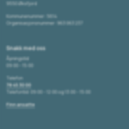
9550 Øksfjord
Kommunenummer: 5614
Organisasjonsnummer: 963 063 237
Snakk med oss
Åpningstid
09:00 - 15:00
Telefon
78 45 30 00
Telefontid: 09:00 - 12:00 og 13:00 - 15:00
Finn ansatte