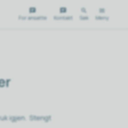
For ansatte
Kontakt
Søk
Meny
er
ruk igjen. Stengt