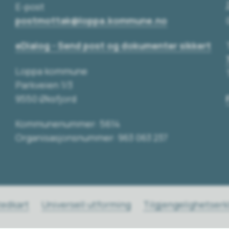
E-post
postmottak@loppa.kommune.no
eDialog - Send post og dokumenter sikkert
Loppa kommune
Parkveien 1/3
9550 Øksfjord
Kommunenummer: 5614
Organisasjonsnummer: 963 063 237
tedkart
Universell utforming
Tilgjengelighetser