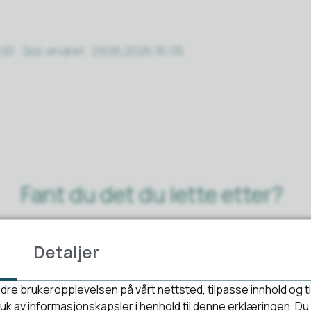
:00
Sist endret
29.06.2026 16:05
Fant du det du lette etter?
Ja
Nei
Detaljer
dre brukeropplevelsen på vårt nettsted, tilpasse innhold og ti
bruk av informasjonskapsler i henhold til denne erklæringen. D