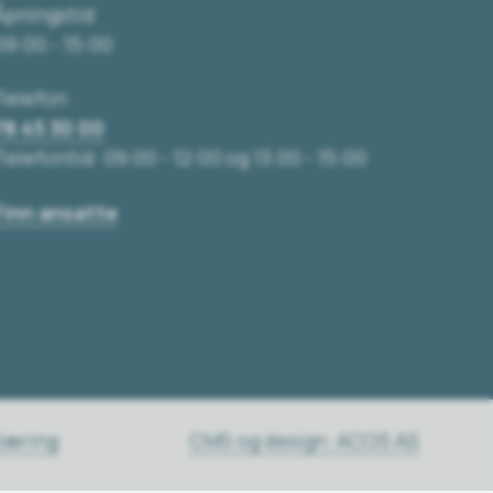
Åpningstid
09:00 - 15:00
Telefon
78 45 30 00
Telefontid: 09:00 - 12:00 og 13:00 - 15:00
Finn ansatte
klæring
CMS og design: ACOS AS