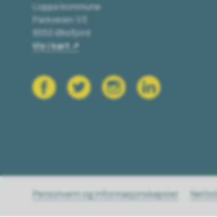
Loppa kommune
Parkveien 1/3
9550 Øksfjord
Vis i kart
Personvern og informasjonskapsler
Netts