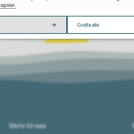
apsler.
Godta alle
Skriv til oss