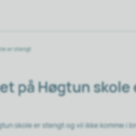
le er stengt
t på Høgtun skole 
un skole er stengt og vil ikke komme i b