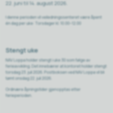
22. juni til 14. august 2026.
I denne perioden vil veiledningssenteret være åpent
én dag per uke: Torsdager kl. 10.00–12.00
Stengt uke
NAV Loppa holder stengt i uke 30 som følge av
ferieavvikling. Det innebærer at kontoret holder stengt
torsdag 23. juli 2026. Postboksen ved NAV Loppa vil bli
tømt onsdag 22. juli 2026.
Ordinære åpningstider gjenopptas etter
ferieperioden.