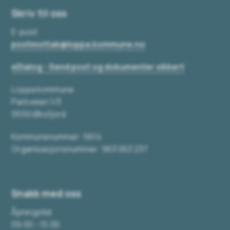
Skriv til oss
E-post
postmottak@loppa.kommune.no
eDialog - Send post og dokumenter sikkert
Loppa kommune
Parkveien 1/3
9550 Øksfjord
Kommunenummer: 5614
Organisasjonsnummer: 963 063 237
Snakk med oss
Åpningstid
09:00 - 15:00