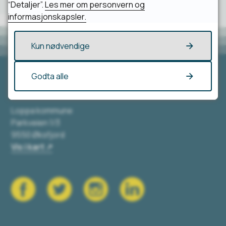
“Detaljer”.
Les mer om personvern og
informasjonskapsler.
Kun nødvendige
Godta alle
Besøk oss
Loppa kommune
Parkveien 1/3
9550 Øksfjord
Vis i kart