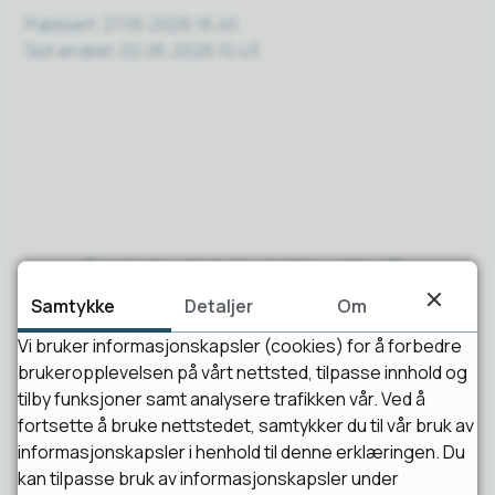
Publisert
27.05.2026 16:40
Sist endret
02.06.2026 10:43
Fant du det du lette etter?
Samtykke
Detaljer
Om
Ja
Nei
Vi bruker informasjonskapsler (cookies) for å forbedre
brukeropplevelsen på vårt nettsted, tilpasse innhold og
tilby funksjoner samt analysere trafikken vår. Ved å
fortsette å bruke nettstedet, samtykker du til vår bruk av
informasjonskapsler i henhold til denne erklæringen. Du
kan tilpasse bruk av informasjonskapsler under