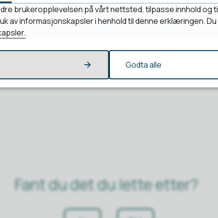
dre brukeropplevelsen på vårt nettsted, tilpasse innhold og ti
bruk av informasjonskapsler i henhold til denne erklæringen. D
apsler.
Sist endret
03.07.2026 09:53
Godta alle
Fant du det du lette etter?