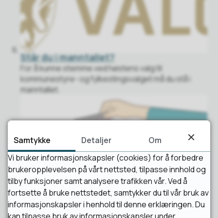
Står du i manntallet?
For å kunne stemme ved høstens valg til
kommunestyre- og fylkestingsvalget må du stå i
manntallet.
Samtykke
Detaljer
Om
Vi bruker informasjonskapsler (cookies) for å forbedre
brukeropplevelsen på vårt nettsted, tilpasse innhold og
tilby funksjoner samt analysere trafikken vår. Ved å
fortsette å bruke nettstedet, samtykker du til vår bruk av
Tidligstemmegivning
informasjonskapsler i henhold til denne erklæringen. Du
Fra 3. juli til 9. august kan du tidligstemme i hvilken
kan tilpasse bruk av informasjonskapsler under