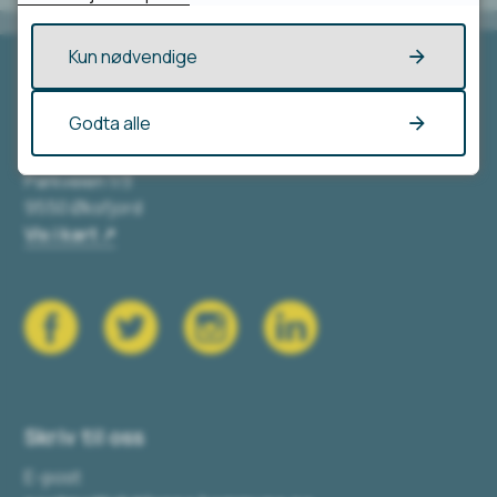
Kun nødvendige
Besøk oss
Godta alle
Loppa kommune
Parkveien 1/3
9550 Øksfjord
Vis i kart
Skriv til oss
E-post