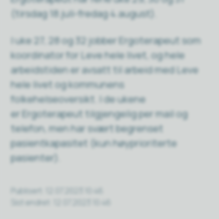
(tirsdag 18.juli-fredag 4.august).
I uke 27, 28 og 32 jobber
Ergoterapeut
som
koordinator for Leve hele livet, og hele
arbeidstiden er avsatt til arbeid med Leve
hele livet og kommunens
folkehelseoversikt. I de ukene
er
Ergoterapeut
tilgjengelig per mail og
telefon, men har svært begrenset
pasientkapasitet (kun høyprioriterte
pasienter).
Publisert
12.07.2023 10:46
Sist endret
12.07.2023 10:46