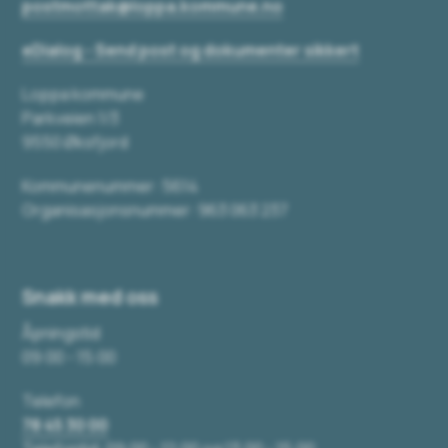
postmottak@loppa.kommune.no
eDialog - Send post og dokumenter sikkert
Loppa kommune
Parkveien 1/3
9550 Øksfjord
Kommunenummer: 5614
Organisasjonsnummer: 963 063 237
Snakk med oss
Åpningstid
09:00 - 15:00
Telefon
78 45 30 00