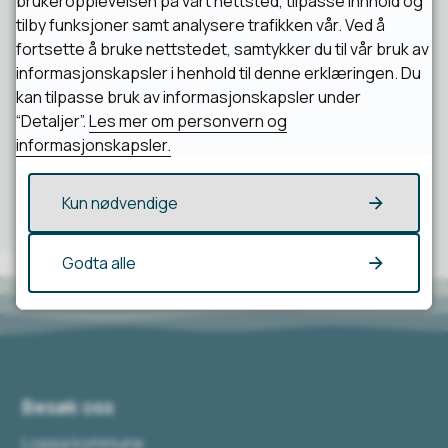
brukeropplevelsen på vårt nettsted, tilpasse innhold og
Fant du det du lette etter?
tilby funksjoner samt analysere trafikken vår. Ved å
fortsette å bruke nettstedet, samtykker du til vår bruk av
informasjonskapsler i henhold til denne erklæringen. Du
Ja
Nei
kan tilpasse bruk av informasjonskapsler under
“Detaljer”.
Les mer om personvern og
informasjonskapsler.
Kun nødvendige
Godta alle
Besøk oss
Loppa kommune