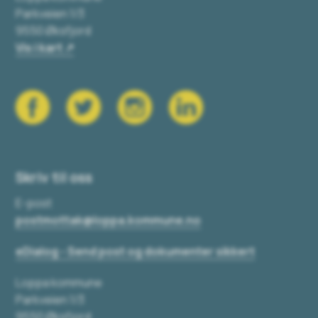
Parkveien 1/3
9550 Øksfjord
Vis i kart
Skriv til oss
E-post
postmottak@loppa.kommune.no
eDialog - Send post og dokumenter sikkert
Loppa kommune
Parkveien 1/3
9550 Øksfjord