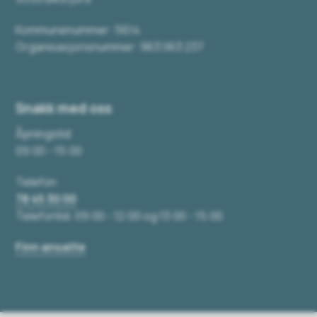
Kommunenummer: 5614
Organisasjonsnummer: 963 063 237
Snakk med oss
Åpningstid
09:00 - 15:00
Telefon
78 45 30 00
Telefontid: 09:00 - 12:00 og 13:00 - 15:00
Finn ansatte