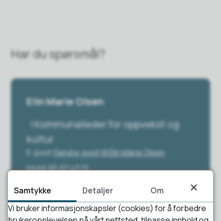
Har du spørsmål?
Elin Marie Olsen
Kommunalleder for oppvekst og
kultur
E-post
Send e-post
til Elin Marie Olsen
Mobil
95 97 43 13
Samtykke
Detaljer
Om
Vi bruker informasjonskapsler (cookies) for å forbedre
brukeropplevelsen på vårt nettsted, tilpasse innhold og