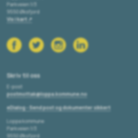
Parkveien 1/3
9550 Øksfjord
Vis i kart
Skriv til oss
E-post
postmottak@loppa.kommune.no
eDialog - Send post og dokumenter sikkert
Loppa kommune
Parkveien 1/3
9550 Øksfjord