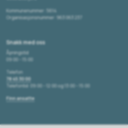
Kommunenummer: 5614
Organisasjonsnummer: 963 063 237
Snakk med oss
Åpningstid
09:00 - 15:00
Telefon
78 45 30 00
Telefontid: 09:00 - 12:00 og 13:00 - 15:00
Finn ansatte