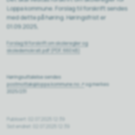
Loppa kommune. Forslag til forskrift sendes
med dette på høring. Høringsfrist er
01.09.2025,
Forslag til forskrift om skoleregler og
skoledemokrati.pdf
(PDF, 660 kB)
Høringsuttalelse sendes
postmottak@loppa.kommune.no
og merkes
2025/231
Publisert
02.07.2025 12:39
Sist endret
02.07.2025 12:39