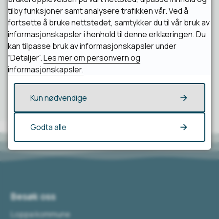
Fant du det du lette etter?
tilby funksjoner samt analysere trafikken vår. Ved å
fortsette å bruke nettstedet, samtykker du til vår bruk av
informasjonskapsler i henhold til denne erklæringen. Du
Ja
Nei
kan tilpasse bruk av informasjonskapsler under
“Detaljer”.
Les mer om personvern og
informasjonskapsler.
Kun nødvendige
Godta alle
Besøk oss
Loppa kommune