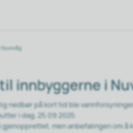
i Nuvsvåg
til innbyggerne i N
tig nedbør på kort tid ble vannforsyninge
utter i dag, 25.09.2025.
å gjenopprettet, men anbefalingen om å 