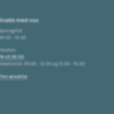
Snakk med oss
Åpningstid
09:00 - 15:00
Telefon
78 45 30 00
Telefontid: 09:00 - 12:00 og 13:00 - 15:00
Finn ansatte