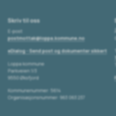
Skriv til oss
E-post
postmottak@loppa.kommune.no
eDialog - Send post og dokumenter sikkert
Loppa kommune
Parkveien 1/3
9550 Øksfjord
Kommunenummer: 5614
Organisasjonsnummer: 963 063 237