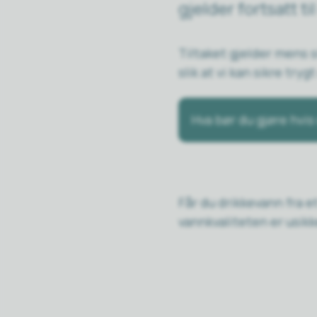
gjelder fortsatt ti
Tiltaket gjelder mens s
slik at vi kan sikre tryg
Hva bør du gjøre hvi
Får du drikkevann fra 
vannkvaliteten er usikk