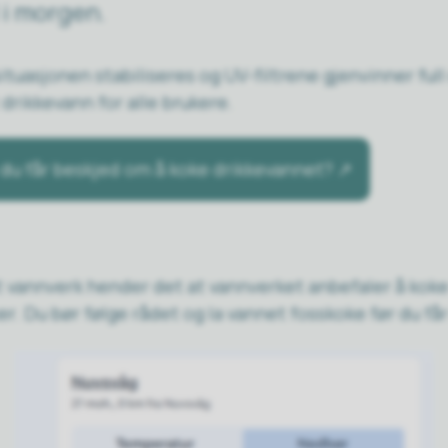
l i morgen.
ituasjonen stabiliseres og UV-filtrene gjenvinner ful
t drikkevann for alle brukere.
s du får beskjed om å koke drikkevannet?
et vannverk hender det at vannverket anbefaler å koke
er. Du bør følge rådet og la vannet fosskoke før du får