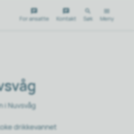
For ansatte
Kontakt
Søk
Meny
uvsvåg
n i Nuvsvåg
koke drikkevannet