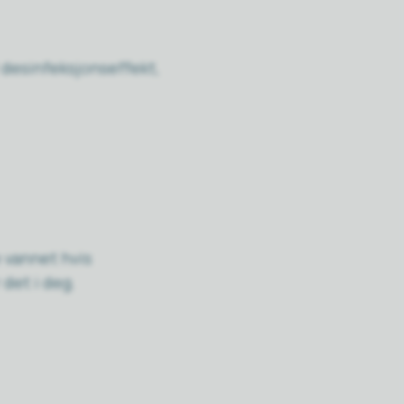
l desinfeksjonseffekt,
 vannet hvis
 det i deg.