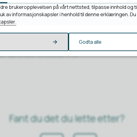
dre brukeropplevelsen på vårt nettsted, tilpasse innhold og ti
bruk av informasjonskapsler i henhold til denne erklæringen. D
apsler.
Godta alle
34
Sist endret
25.09.2025 10:34
Fant du det du lette etter?