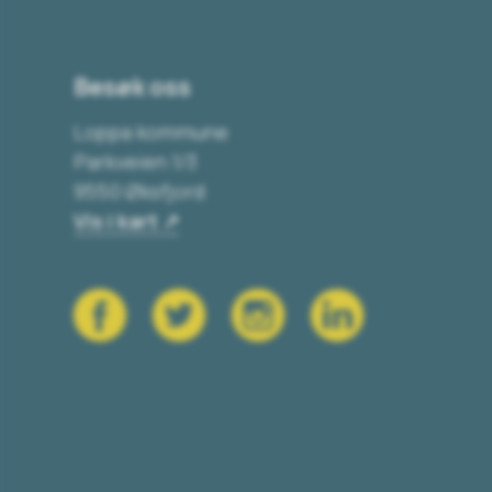
Besøk oss
Loppa kommune
Parkveien 1/3
9550 Øksfjord
Vis i kart