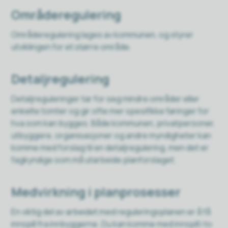
Områderegulering
Områderegulering lages av kommunen, og styrer
utviklingen for et større område.
Detaljregulering
Detaljreguleringer tar for seg mindre områder eller
enkelte tomter og gir ofte mer spesifikke føringer for
hva som kan bygges. Både kommunen, privatpersoner,
utbyggere, organisasjoner og andre myndigheter kan
komme med forslag til en detaljregulering, men det er
fagkyndige som må utarbeide planforslaget.
Medvirkning i planprosesser
En viktig del av arbeidet med reguleringsplanen er å få
innspill fra innbyggerne. Du kan komme med innspill i to