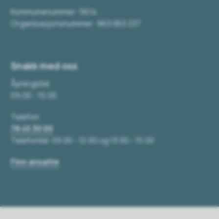
Kommunenummer: 5614
Organisasjonsnummer: 963 063 237
Snakk med oss
Åpningstid
09:00 - 15:00
Telefon
78 45 30 00
Telefontid: 09:00 - 12:00 og 13:00 - 15:00
Finn ansatte