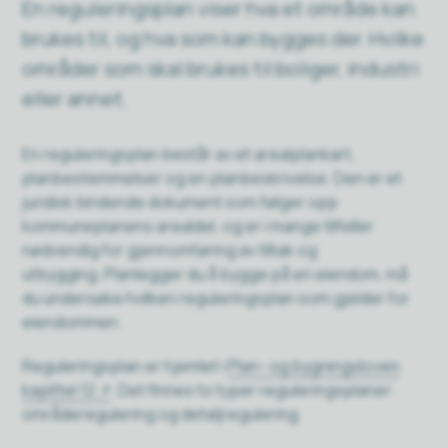
En reguleringsplan viser hva et område kan
brukes til, og hva som kan bygges der. Hvilke
områder som skal brukes til boliger, industri
eller annet.
En reguleringsplan består av et arealplankart,
planbestemmelser og en planbeskrivelse. Den er et
juridisk bindende dokument som følger opp
kommuneplanens arealdel, og er i mange tilfeller
nødvendig for gjennomføring av tiltak og
utbygging. Planlegger du å bygge på en eiendom, må
du undersøke hvilken reguleringsplan som gjelder for
eiendommen.
Reguleringsplan er hjemlet i
Plan- og bygningsloven
kapittel 12
. Det finnes to typer reguleringsplaner:
områderegulering og detaljregulering.