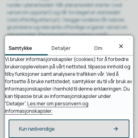
runder i planarbeidet: Når planarbeidet starter (ved
varsel om oppstart) og når forslaget er utarbeidet
(ved offentlig ettersyn). I begge rundene får naboer,
grunneiere og relevante offentlige organer varsel om
planarbeidet. Planarbeidet kunngjøres også i
lokalavisen og her på nettsidene våre.
Samtykke
Detaljer
Om
Vi bruker informasjonskapsler (cookies) for å forbedre
brukeropplevelsen på vårt nettsted, tilpasse innhold og
Publisert
20.01.2023 13:40
tilby funksjoner samt analysere trafikken vår. Ved å
Sist endret
20.01.2023 13:44
fortsette å bruke nettstedet, samtykker du til vår bruk av
informasjonskapsler i henhold til denne erklæringen. Du
kan tilpasse bruk av informasjonskapsler under
“Detaljer”.
Les mer om personvern og
informasjonskapsler.
Kun nødvendige