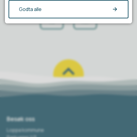
Fant du det du lette etter?
Godta alle
Ja
Nei
Besøk oss
Loppa kommune