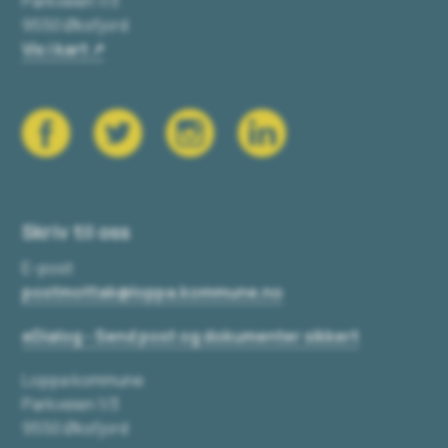
Parkveien 1/3
9550 Øksfjord
Vis i kart
Skriv til oss
E-post
postmottak@loppa.kommune.no
eDialog - Send post og dokumenter sikkert
Loppa kommune
Parkveien 1/3
9550 Øksfjord