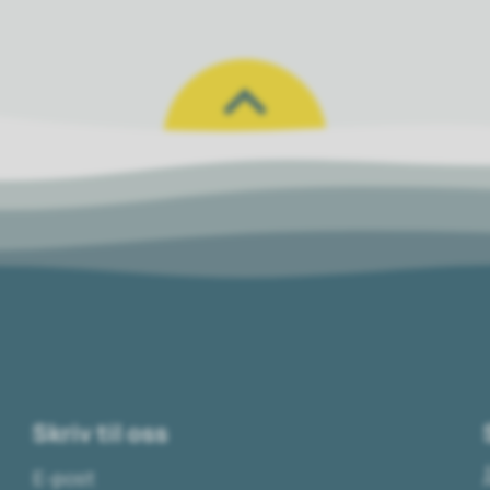
Skriv til oss
E-post