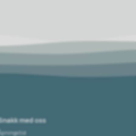
Snakk med oss
Åpningstid