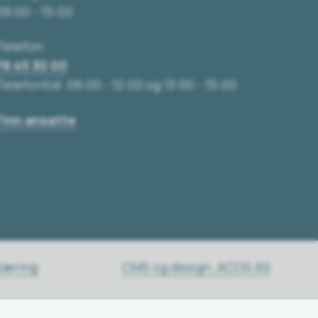
09:00 - 15:00
Telefon
78 45 30 00
Telefontid: 09:00 - 12:00 og 13:00 - 15:00
Finn ansatte
klæring
CMS og design: ACOS AS