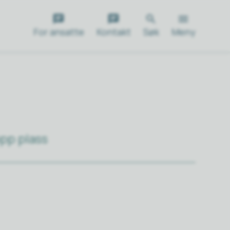
For ansatte
Kontakt
Søk
Meny
opp plass