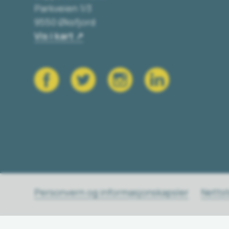
Parkveien 1/3
9550 Øksfjord
Vis i kart
Personvern og informasjonskapsler
Netts