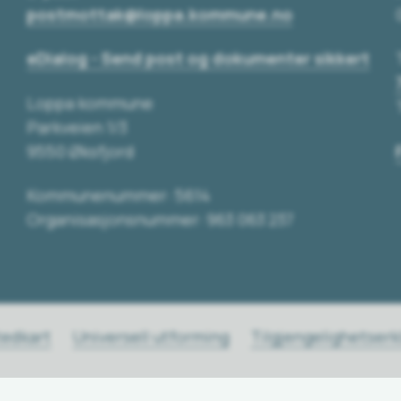
postmottak@loppa.kommune.no
eDialog - Send post og dokumenter sikkert
Loppa kommune
Parkveien 1/3
9550 Øksfjord
Kommunenummer: 5614
Organisasjonsnummer: 963 063 237
tedkart
Universell utforming
Tilgjengelighetser