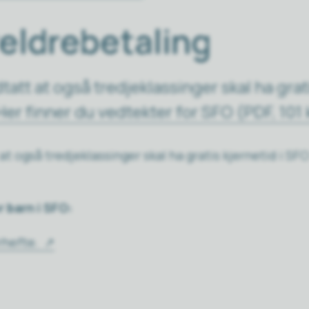
reldrebetaling
tatt at også tredjeklassinger skal ha grat
Her finner du vedtekter for SFO
(PDF, 101 
t også tredjeklassinger skal ha gratis kjernetid i SFO
 barn i SFO:
yrhefte.