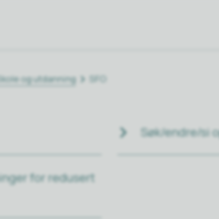
Skole og utdanning
SFO
Søk/endre/si 
inger for redusert