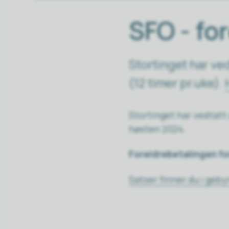
SFO - fo
Stortinget har ved
(12 timer pr.uke).
Stortinget har vedtatt a
høsten 2024.
Foreldrebetalingen for
Satser finner du i geb