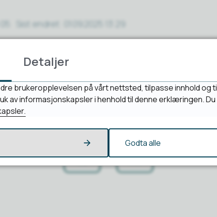
:05
Sist endret
01.09.2025 13:29
Detaljer
dre brukeropplevelsen på vårt nettsted, tilpasse innhold og ti
bruk av informasjonskapsler i henhold til denne erklæringen. D
apsler.
Fant du det du lette etter?
Godta alle
Ja
Nei