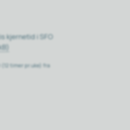
is kjernetid i SFO
kB)
 (12 timer pr.uke) fra