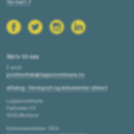
Vis i kart
Skriv til oss
E-post
postmottak@loppa.kommune.no
eDialog - Send post og dokumenter sikkert
Loppa kommune
Parkveien 1/3
9550 Øksfjord
Kommunenummer: 5614