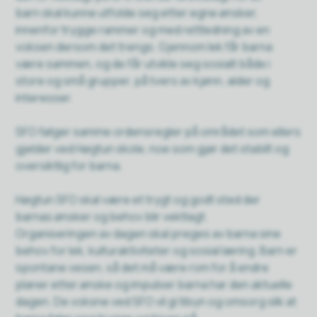
barn skal kunne utfolde seg etter egne ønsker,
innenfor trygge rammer og med rettledning av en
voksen dersom det trengs. Gjennom lek får barna
være sammen, og de får utvikle seg sosialt både i
store og små grupper, på tvers av kjønn, alder og
interesser.
SFO følger samme ordensregler på området som ellers
gjelder ved Høgtun skole, noe som gjør det stabilt og
oversiktlig for barna.
Høgtun SFO skal være et trygt og godt sted der
barnas ønsker og behov blir vektlagt.
Organiseringen av dagen skal preges av barna sine
behov for lek, kulturaktiviteter og sosial læring. Barn er
spontane vesen, så det må være rom for å endre
planer etter ønske og impulser barna har den aktuelle
dagen. De voksne ved SFO vil gi tilsyn og omsorg slik at