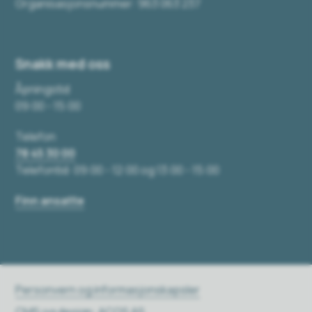
Organisasjonsnummer: 963 063 237
Snakk med oss
Åpningstid
09:00 - 15:00
Telefon
78 45 30 00
Telefontid: 09:00 - 12:00 og 13:00 - 15:00
Finn ansatte
Personvern og informasjonskapsler