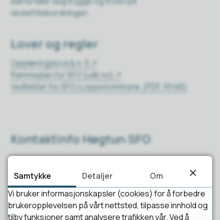
barna føler seg trygge og trives på
skolefritidsordningen.
Lover og regler
Opplæringslova § 4-5
Rammeplan for SFO (udir.no)
Vedtekter for SFO i Loppa kommune
(PDF, 101 kB)
Kontaktinfo Høgtun SFO
Områderektor
Samtykke
Detaljer
Om
Vibeke Berg
Vi bruker informasjonskapsler (cookies) for å forbedre
brukeropplevelsen på vårt nettsted, tilpasse innhold og
tilby funksjoner samt analysere trafikken vår. Ved å