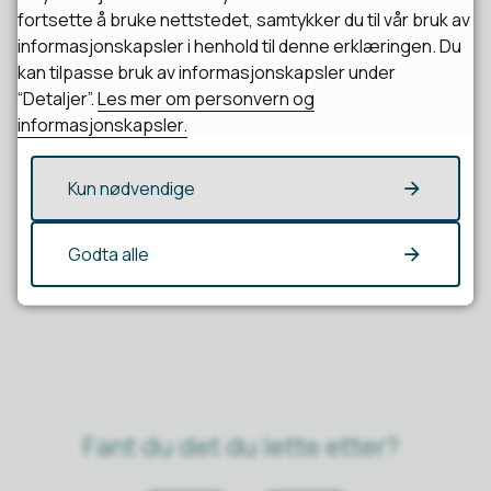
SFO-leder
fortsette å bruke nettstedet, samtykker du til vår bruk av
informasjonskapsler i henhold til denne erklæringen. Du
kan tilpasse bruk av informasjonskapsler under
Ingrid Sofie Tjikkom
“Detaljer”.
Les mer om personvern og
informasjonskapsler.
Kun nødvendige
Publisert
21.01.2022 10:50
Sist endret
19.11.2024 09:53
Godta alle
Fant du det du lette etter?