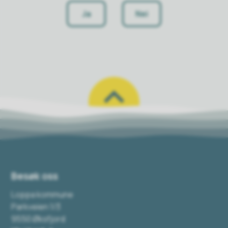
Ja
Nei
Besøk oss
Loppa kommune
Parkveien 1/3
9550 Øksfjord