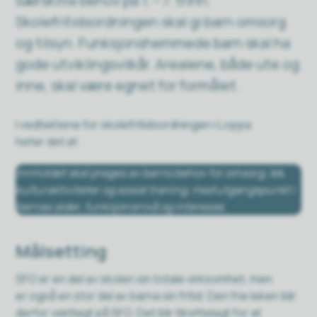
særskilte behov på 1. – 7. trinn.
Skolefritidsordningen skal gi barn omsorg
og tilsyn. Funksjonshemmede barn skal ha
gode utviklingsvilkår. Arealene, både ute og
inne, skal være egnet for formålet.
I vedtektene for skolefritidsordningen i Loppa
heter det at:
Innholdet skal preges av barns behov for omsorg, lek,
kulturaktiviteter og sosial trening, med utgangspunkt i
barnas alder, funksjonsnivå og interesse.
Målsetting
SFO er en del av skolen sin totale virksomhet, men
er også en stor del av barna sin fritid. Den frie leken blir
derfor vektlagt på SFO. Det blir tilrettelagt for at