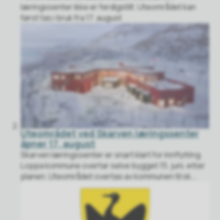
læringssenter ikke er ferdigstilt. Uteområdet kan
først tas i bruk fra 17. august
Uteområdet ved Skarven læringssenter
åpner 17. august
Skarven læringssenter er snart klart for innflytting.
Loppa kommune overtar selve bygget 15. juni, etter
planen. Uteområdet overtas av kommunen til sk...