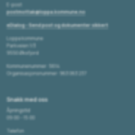
E-post
postmottak@loppa.kommune.no
eDialog - Send post og dokumenter sikkert
Loppa kommune
Parkveien 1/3
9550 Øksfjord
Kommunenummer: 5614
Organisasjonsnummer: 963 063 237
Snakk med oss
Åpningstid
09:00 - 15:00
Telefon