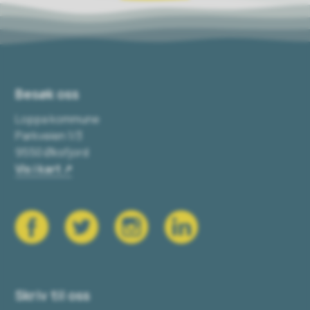
Besøk oss
Loppa kommune
Parkveien 1/3
9550 Øksfjord
Vis i kart
Skriv til oss