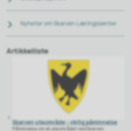
Nyheter om Skarven Læringssenter
Artikkelliste
Skarven uteområde - viktig påminnelse
Påminnelse om at uteområdet ved Skarven