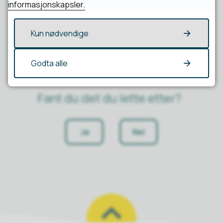
Skarven Læringssenter
informasjonskapsler.
Kun nødvendige
Godta alle
Fant du det du lette etter?
Ja
Nei