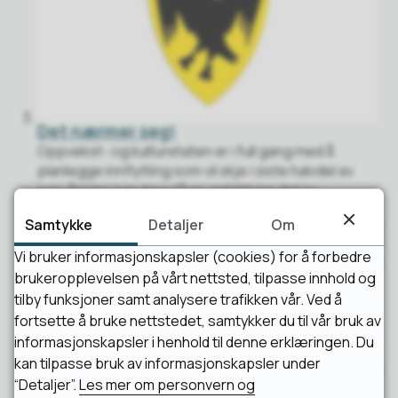
Det nærmer seg!
Oppvekst- og kulturetaten er i full gang med å
planlegge innflytting som vil skje i siste halvdel av
juni i år! Her kan dere få en sniktitt inn det ny...
Samtykke
Detaljer
Om
Vi bruker informasjonskapsler (cookies) for å forbedre
brukeropplevelsen på vårt nettsted, tilpasse innhold og
tilby funksjoner samt analysere trafikken vår. Ved å
fortsette å bruke nettstedet, samtykker du til vår bruk av
informasjonskapsler i henhold til denne erklæringen. Du
kan tilpasse bruk av informasjonskapsler under
“Detaljer”.
Les mer om personvern og