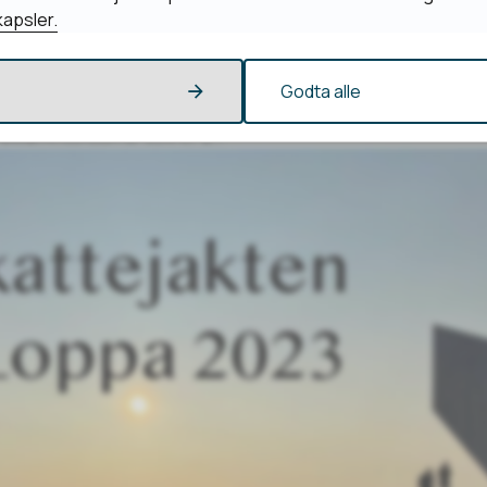
apsler.
ter opp igjen i september
Godta alle
 igjen i september! Det blir strikkekafe på biblioteket hver tir
odil Antonsen tlf 934 47 2...