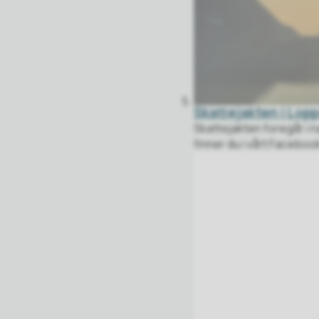
Skattejakten i Lop
Skattejakten foregår i n
finner du i vårt Facebo