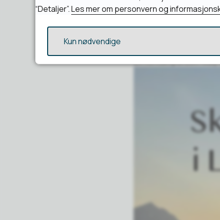
“Detaljer”.
Les mer om personvern og informasjonsk
Strikkekafeen star
Kun nødvendige
Strikkekafeen starter opp
20.Kontaktperson: May-B