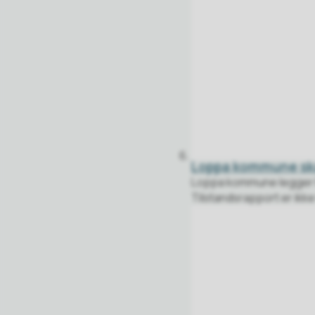
Loppa kommune ska
Loppa kommune legger h
Tilstandsrapport er ikke f