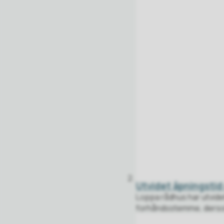
Utvidet åpningstid
Loppa rådhus har utvidet 
forhåndsstemme, dersom