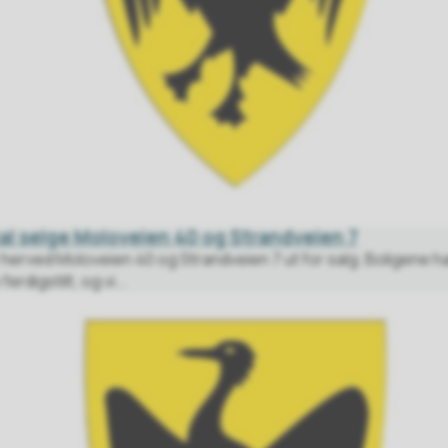
l selge Moloveien 40 og Strandveien 7
erved Moloveien 40 og Strandveien 7 ut for salg. Boligene h
erdigstilt, og vi...