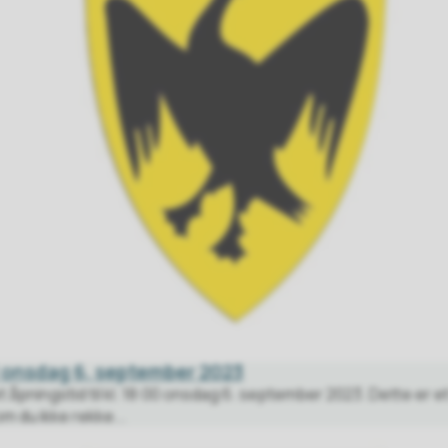
 onsdag 6. september 2023
åpningstid til kl. 18:00 onsdag 6. september 2023. Dette er et 
 du ikke rekke...