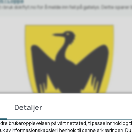
ys i Loppa
 bruk dokflyt.no for å melde inn feil på gatelys. Dette spare
Detaljer
dre brukeropplevelsen på vårt nettsted, tilpasse innhold og ti
bruk av informasjonskapsler i henhold til denne erklæringen. D