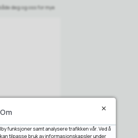
r både deg og oss for mye
Om
lby funksjoner samt analysere trafikken vår. Ved å
u kan tilpasse bruk av informasjonskapsler under