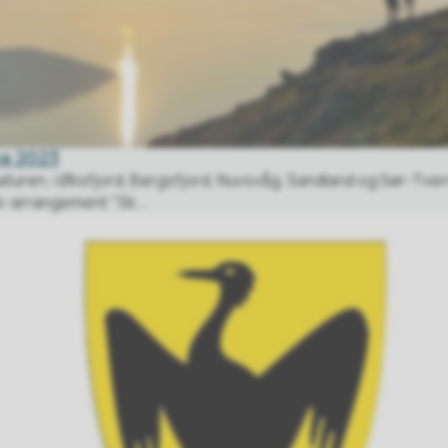
pa 2023
aturen, i Øksfjord, Bergsfjord, Nuvsvåg, Sandland og Sør-Tver
ok-arrangement "Sk...