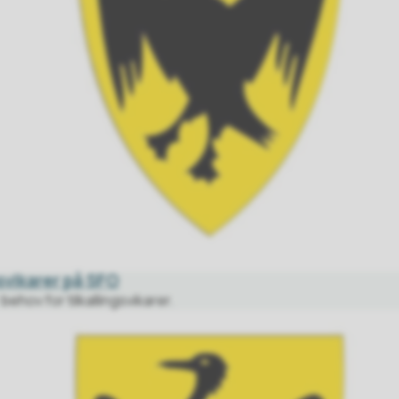
gsvikarer på SFO
ehov for tilkallingsvikarer.