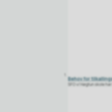
Behov for tilkallin
SFO v/ Høgtun skole har b